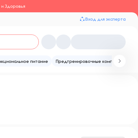
 и Здоровья
Вход для эксперта
нкциональное питание
Предтренировочные комплексы
Те