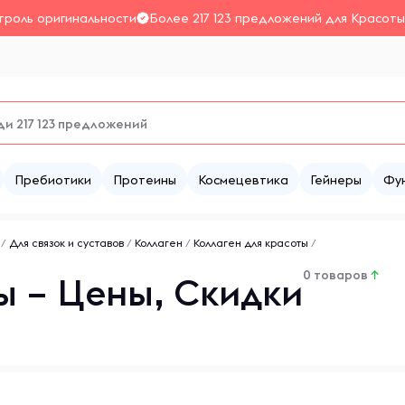
троль оригинальности
Более 217 123 предложений для Красоты
Пребиотики
Протеины
Космецевтика
Гейнеры
Фу
/
Для связок и суставов
/
Коллаген
/
Коллаген для красоты
/
0 товаров
↑
ы – Цены, Скидки