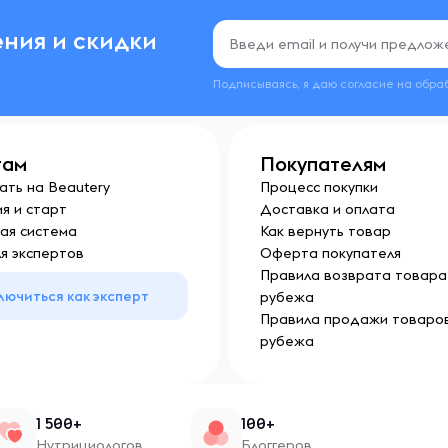
ния и скидки
Подписываясь, я даю согласие на обра
там
Покупателям
ать на Beautery
Процесс покупки
я и старт
Доставка и оплата
ая система
Как вернуть товар
я экспертов
Оферта покупателя
Правила возврата товара 
лючиться как эксперт
рубежа
Правила продажи товаров
рубежа
1 500+
100+
Нутрициологов
Блоггеров