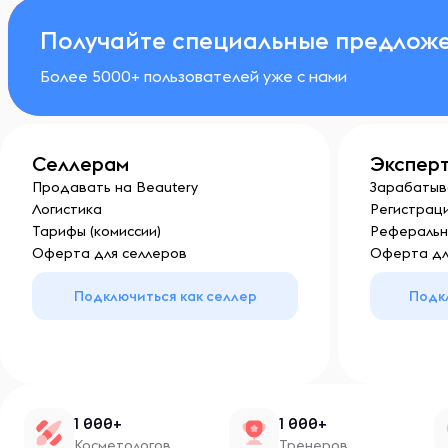
Получайте специальные предложе
Более 5000+ пользователей уже с нами
Селлерам
Экспер
Продавать на Beautery
Зарабатыв
Логистика
Регистраци
Тарифы (комиссии)
Реферальн
Оферта для селлеров
Оферта дл
Подключиться как селлер
Подк
1 000+
1 000+
Косметологов
Тренеров