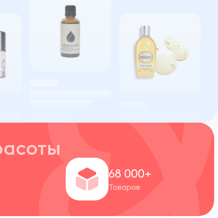
расоты
+
68 000+
Товаров