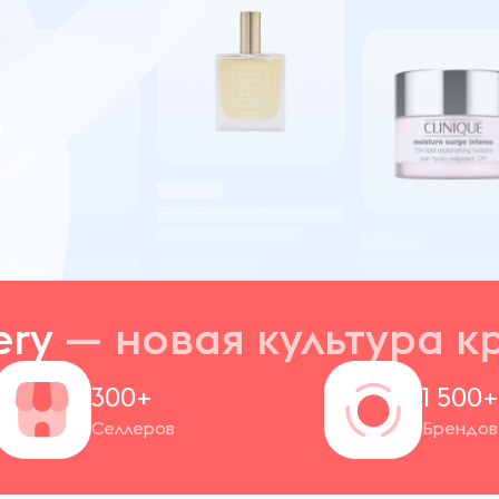
ery
— новая
культура к
300+
1 500
Селлеров
Брендов