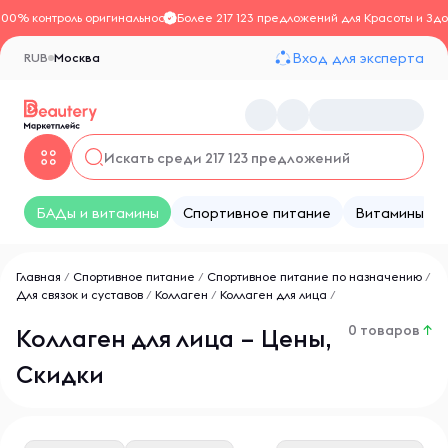
100% контроль оригинальности
Более 217 123 предложений для Красоты и Здо
Вход для эксперта
RUB
Москва
БАДы и витамины
Спортивное питание
Витамины
Главная
/
Спортивное питание
/
Спортивное питание по назначению
/
Для связок и суставов
/
Коллаген
/
Коллаген для лица
/
0 товаров
↑
Коллаген для лица – Цены,
Скидки