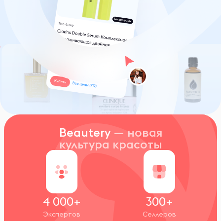
Beautery
— новая
культура красоты
4 000+
300+
Экспертов
Селлеров