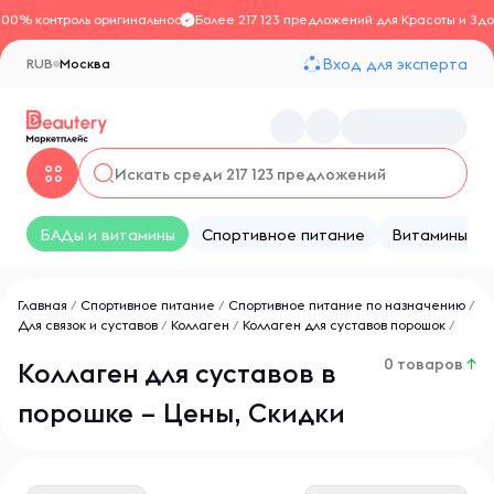
100% контроль оригинальности
Более 217 123 предложений для Красоты и Здо
Вход для эксперта
RUB
Москва
БАДы и витамины
Спортивное питание
Витамины
Главная
/
Спортивное питание
/
Спортивное питание по назначению
/
Для связок и суставов
/
Коллаген
/
Коллаген для суставов порошок
/
0 товаров
↑
Коллаген для суставов в
порошке – Цены, Скидки