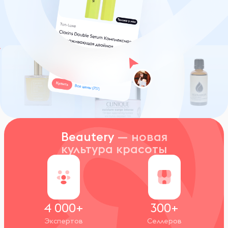
Beautery
— новая
культура красоты
4 000+
300+
Экспертов
Селлеров