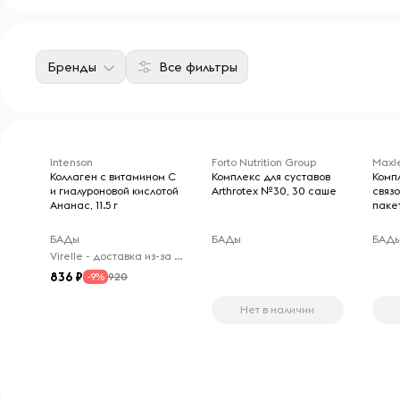
Бренды
Все фильтры
Intenson
Forto Nutrition Group
Maxl
Коллаген с витамином C
Комплекс для суставов
Комп
и гиалуроновой кислотой
Arthrotex №30, 30 саше
связо
Ананас, 11.5 г
паке
БАДы
БАДы
БАД
Virelle - доставка из-за рубежа
836
920
-9%
Нет в наличии