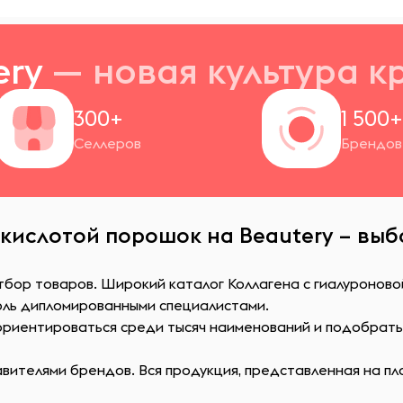
ery
— новая
культура к
300+
1 500
Селлеров
Брендов
 кислотой порошок на Beautery – выб
тбор товаров. Широкий каталог Коллагена с гиалуроново
оль дипломированными специалистами.
сориентироваться среди тысяч наименований и подобрат
ителями брендов. Вся продукция, представленная на пл