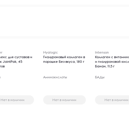
er
Hyalogic
Intenson
лекс для суставов и
Гиалуроновый коллаген в
Коллаген с витамин
к JointPak, 45
порошке Без вкуса, 180 г
и гиалуроновой кис
тов
Банан, 11.5 г
ы
Аминокислоты
БАДы
Нет в наличии
Нет в наличии
Нет в наличии