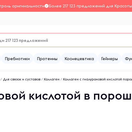
троль оригинальности
Более 217 123 предложений для Красоты
Пребиотики
Протеины
Космецевтика
Гейнеры
Фу
/
Для связок и суставов
/
Коллаген
/
Коллаген с гиалуроновой кислотой пор
овой кислотой в порош