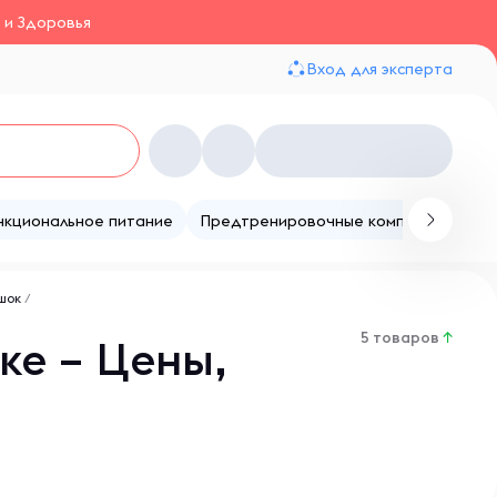
 и Здоровья
Вход для эксперта
нкциональное питание
Предтренировочные комплексы
Те
ошок
/
5 товаров
↑
ке – Цены,