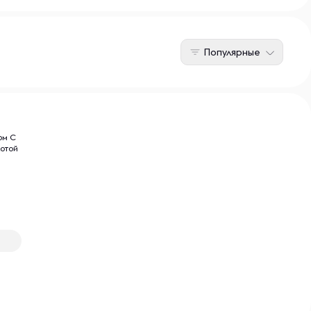
Популярные
ом C
лотой