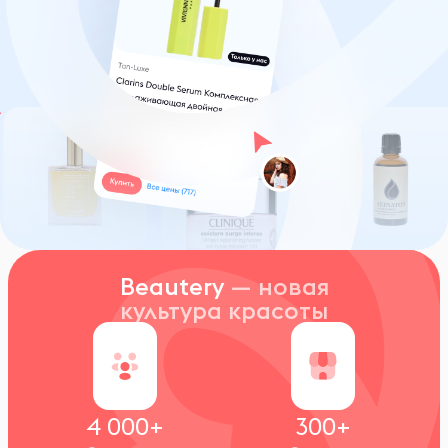
Beautery
— новая
культура красоты
4 000+
300+