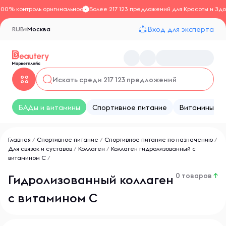
100% контроль оригинальности
Более 217 123 предложений для Красоты и Здо
Вход для эксперта
RUB
Москва
БАДы и витамины
Спортивное питание
Витамины
Главная
/
Спортивное питание
/
Спортивное питание по назначению
/
Для связок и суставов
/
Коллаген
/
Коллаген гидролизованный с
витамином С
/
0 товаров
↑
Гидролизованный коллаген
с витамином С