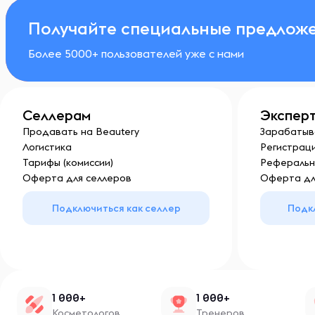
Получайте специальные предложе
Более 5000+ пользователей уже с нами
Селлерам
Экспер
Продавать на Beautery
Зарабатыв
Логистика
Регистраци
Тарифы (комиссии)
Реферальн
Оферта для селлеров
Оферта дл
Подключиться как селлер
Подк
1 000+
1 000+
Косметологов
Тренеров