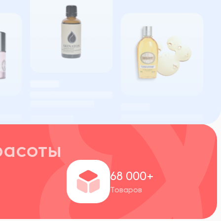
расоты
+
68 000+
Товаров