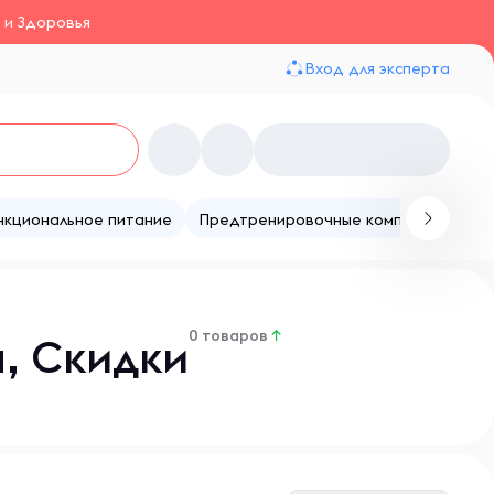
 и Здоровья
Вход для эксперта
нкциональное питание
Предтренировочные комплексы
Те
0 товаров
↑
, Скидки