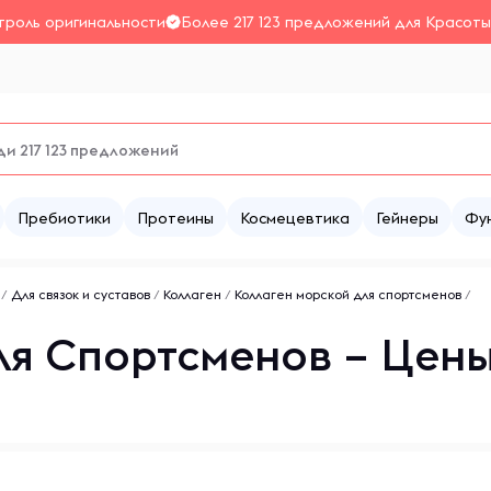
троль оригинальности
Более 217 123 предложений для Красоты
Пребиотики
Протеины
Космецевтика
Гейнеры
Фу
/
Для связок и суставов
/
Коллаген
/
Коллаген морской для спортсменов
/
ля Спортсменов – Цены