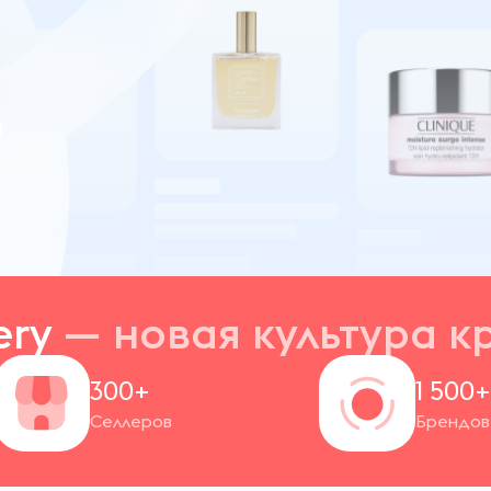
ery
— новая
культура к
300+
1 500
Селлеров
Брендов