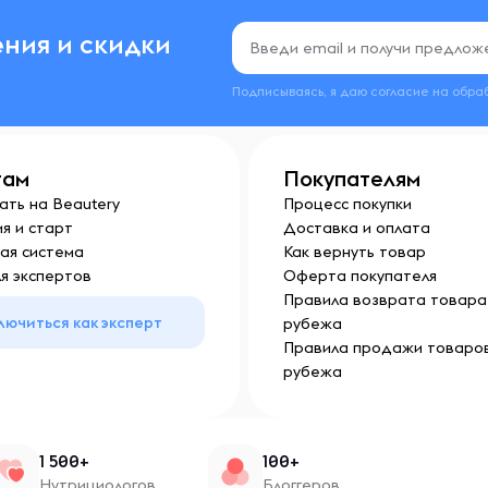
ния и скидки
Подписываясь, я даю согласие на обра
там
Покупателям
ать на Beautery
Процесс покупки
я и старт
Доставка и оплата
ая система
Как вернуть товар
я экспертов
Оферта покупателя
Правила возврата товара 
лючиться как эксперт
рубежа
Правила продажи товаров
рубежа
1 500+
100+
Нутрициологов
Блоггеров