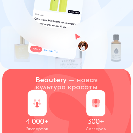
Beautery
— новая
культура красоты
4 000+
300+
Экспертов
Селлеров