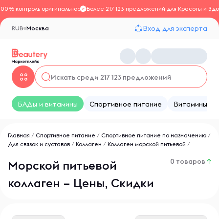
100% контроль оригинальности
Более 217 123 предложений для Красоты и Здо
Вход для эксперта
RUB
Москва
БАДы и витамины
Спортивное питание
Витамины
Главная
/
Спортивное питание
/
Спортивное питание по назначению
/
Для связок и суставов
/
Коллаген
/
Коллаген морской питьевой
/
0 товаров
↑
Морской питьевой
коллаген – Цены, Скидки