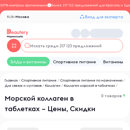
100% контроль оригинальности
Более 217 123 предложений для Красоты и Здо
Вход для эксперта
RUB
Москва
БАДы и витамины
Спортивное питание
Витамины
Главная
/
Спортивное питание
/
Спортивное питание по назначению
/
Для связок и суставов
/
Коллаген
/
Коллаген морской в таблетках
/
0 товаров
↑
Морской коллаген в
таблетках – Цены, Скидки