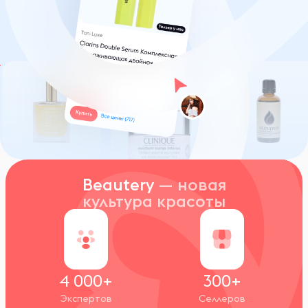
Beautery
— новая
культура красоты
4 000+
300+
Экспертов
Селлеров