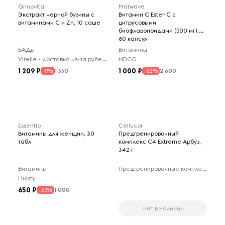
Grinovita
Matwave
Экстракт черной бузины с
Витамин С Ester-C с
витаминами C и Zn, 10 саше
цитрусовыми
биофлавоноидами (500 мг),
60 капсул
БАДы
Витамины
Virelle - доставка из-за рубежа
NDCG
1 209
1 000
1 330
2 600
-9%
-62%
Essentio
Cellucor
Витамины для женщин, 30
Предтренировочный
табл
комплекс C4 Extreme Арбуз,
342 г
Витамины
Предтренировочные комплексы
Hulsty
650
1 000
-35%
Нет в наличии