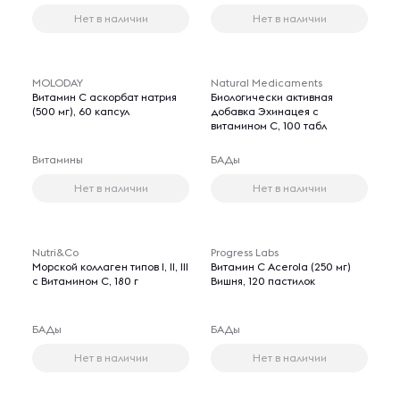
Нет в наличии
Нет в наличии
MOLODAY
Natural Medicaments
Витамин С аскорбат натрия
Биологически активная
(500 мг), 60 капсул
добавка Эхинацея с
витамином С, 100 табл
Витамины
БАДы
Нет в наличии
Нет в наличии
Nutri&Co
Progress Labs
Морской коллаген типов I, II, III
Витамин C Acerola (250 мг)
с Витамином C, 180 г
Вишня, 120 пастилок
БАДы
БАДы
Нет в наличии
Нет в наличии