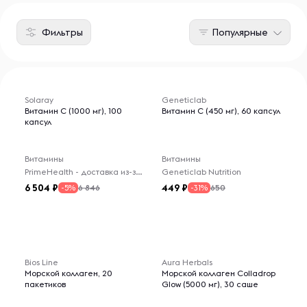
Фильтры
Популярные
Solaray
Geneticlab
Витамин С (1000 мг), 100
Витамин С (450 мг), 60 капсул
капсул
Витамины
Витамины
PrimeHealth - доставка из-за рубежа
Geneticlab Nutrition
6 504
449
6 846
650
-5%
-31%
Bios Line
Aura Herbals
Морской коллаген, 20
Морской коллаген Colladrop
пакетиков
Glow (5000 мг), 30 саше