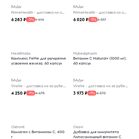
БАДы
БАДы
PrimeHealth - доставка из-за рубежа
PrimeHealth - доставка из-за рубежа
6 283
6 020
6 614
6 337
-5%
-5%
Healthlabs
Mybestpharm
Комплекс FeMe для улучшения
Витамин C Natural+ (1000 мг),
усвоения железа, 60 капсул
60 капсул
БАДы
БАДы
Virelle - доставка из-за рубежа
Virelle - доставка из-за рубежа
4 250
3 973
4 675
4 370
-9%
-9%
Ostrovit
Osavi
Коллаген с Витамином C, 400
Добавка для иммунитета
г
Липосомальный витамин C