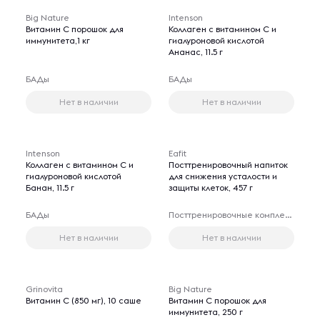
Big Nature
Intenson
Витамин C порошок для
Коллаген с витамином C и
иммунитета,1 кг
гиалуроновой кислотой
Ананас, 11.5 г
БАДы
БАДы
Нет в наличии
Нет в наличии
Intenson
Eafit
Коллаген с витамином C и
Посттренировочный напиток
гиалуроновой кислотой
для снижения усталости и
Банан, 11.5 г
защиты клеток, 457 г
БАДы
Посттренировочные комплексы
Нет в наличии
Нет в наличии
Grinovita
Big Nature
Витамин C (850 мг), 10 саше
Витамин C порошок для
иммунитета, 250 г