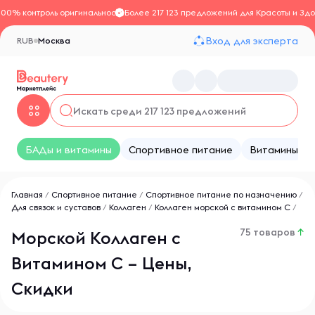
100% контроль оригинальности
Более 217 123 предложений для Красоты и Здо
Вход для эксперта
RUB
Москва
БАДы и витамины
Спортивное питание
Витамины
Главная
/
Спортивное питание
/
Спортивное питание по назначению
/
Для связок и суставов
/
Коллаген
/
Коллаген морской с витамином С
/
75 товаров
↑
Морской Коллаген с
Витамином C – Цены,
Скидки