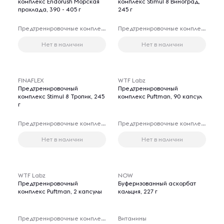
комплекс Endorush Морская
комплекс Stimul 8 Виноград,
прохлада, 390 - 405 г
245 г
Предтренировочные комплексы
Предтренировочные комплексы
Нет в наличии
Нет в наличии
FINAFLEX
WTF Labz
Предтренировочный
Предтренировочный
комплекс Stimul 8 Тропик, 245
комплекс Puftman, 90 капсул
г
Предтренировочные комплексы
Предтренировочные комплексы
Нет в наличии
Нет в наличии
WTF Labz
NOW
Предтренировочный
Буферизованный аскорбат
комплекс Puftman, 2 капсулы
кальция, 227 г
Предтренировочные комплексы
Витамины