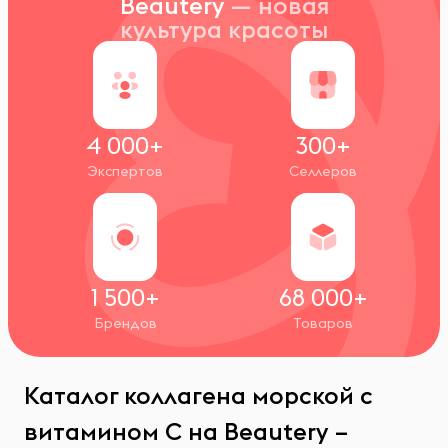
Beautery
— новая
культура красоты
4 000+
300+
Экспертов
Селлеров
1 500+
68 000+
Брендов
Товаров
Каталог коллагена морской с
витамином С на Beautery –