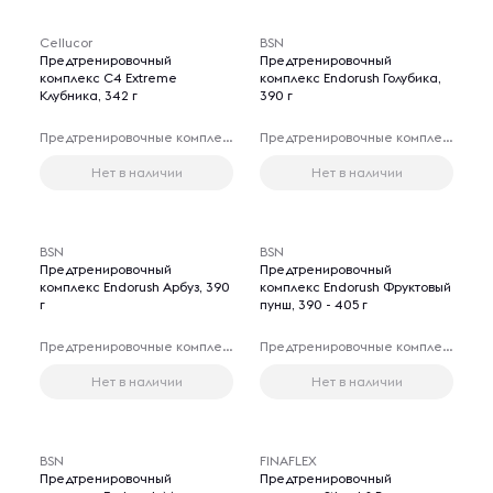
Cellucor
BSN
Предтренировочный
Предтренировочный
комплекс C4 Extreme
комплекс Endorush Голубика,
Клубника, 342 г
390 г
Предтренировочные комплексы
Предтренировочные комплексы
Нет в наличии
Нет в наличии
BSN
BSN
Предтренировочный
Предтренировочный
комплекс Endorush Арбуз, 390
комплекс Endorush Фруктовый
г
пунш, 390 - 405 г
Предтренировочные комплексы
Предтренировочные комплексы
Нет в наличии
Нет в наличии
BSN
FINAFLEX
Предтренировочный
Предтренировочный