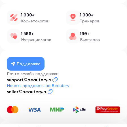
1 000+
1 000+
Косметологов
Тренеров
1 500+
100+
Нутрициологов
Блоггеров
Поддержка
Почта службы поддержки
support@beautery.ru
Начать продавать на Beautery
seller@beautery.ru