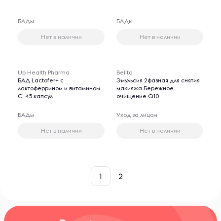
БАДы
БАДы
Нет в наличии
Нет в наличии
Up Health Pharma
Belita
БАД Lactofer+ с
Эмульсия 2фазная для снятия
лактоферрином и витамином
макияжа Бережное
C, 45 капсул
очищение Q10
БАДы
Уход за лицом
Нет в наличии
Нет в наличии
1
2