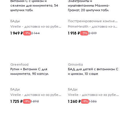
Витамин C с цинком и
Электролиты и
селеном для иммунитета, 54
мультивитамины Малина-
шипучих табл
Гранат, 20 шипучих табл
БАДы
Посттренировочные комплексы
Virelle - доставка из-за рубежа
PrimeHealth - доставка из-за рубежа
1 949
1 918
2 144
2 019
-9%
-5%
Greenfood
Grinovita
Рутин + Витамин C для
БАД для детей с витамином C
иммунитета, 90 капсул
и цинком, 10 саше
БАДы
БАДы
Virelle - доставка из-за рубежа
Virelle - доставка из-за рубежа
1 725
1 260
1 898
1 386
-9%
-9%