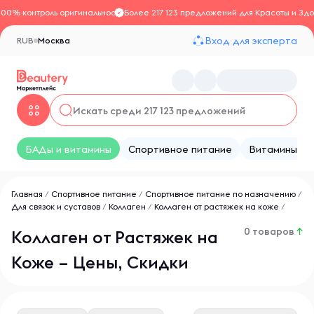
100% контроль оригинальности
Более 217 123 предложений для Красоты и Здо
Вход для эксперта
RUB
Москва
БАДы и витамины
Спортивное питание
Витамины
Главная
/
Спортивное питание
/
Спортивное питание по назначению
/
Для связок и суставов
/
Коллаген
/
Коллаген от растяжек на коже
/
0 товаров
↑
Коллаген от Растяжек на
Коже – Цены, Скидки