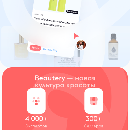
Beautery
— новая
культура красоты
4 000+
300+
Экспертов
Селлеров