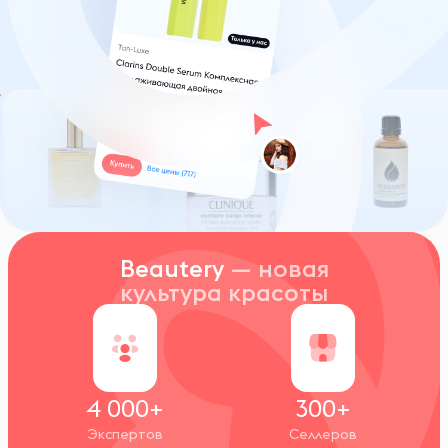
Beautery
— новая
культура красоты
4 000+
300+
Экспертов
Селлеров