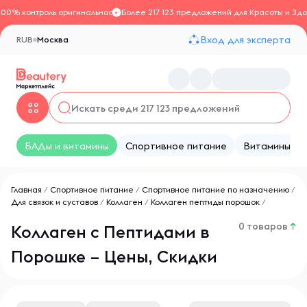
100% контроль оригинальности
Более 217 123 предложений для Красоты и Здо
Вход для эксперта
RUB
Москва
БАДы и витамины
Спортивное питание
Витамины
Главная
/
Спортивное питание
/
Спортивное питание по назначению
/
Для связок и суставов
/
Коллаген
/
Коллаген пептиды порошок
/
0 товаров
↑
Коллаген с Пептидами в
Порошке – Цены, Скидки