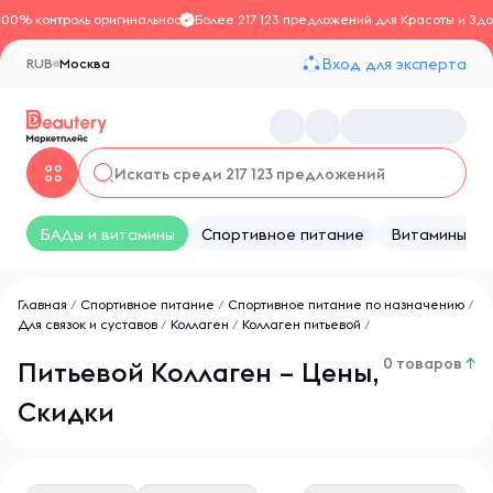
100% контроль оригинальности
Более 217 123 предложений для Красоты и Здо
Вход для эксперта
RUB
Москва
БАДы и витамины
Спортивное питание
Витамины
Главная
/
Спортивное питание
/
Спортивное питание по назначению
/
Для связок и суставов
/
Коллаген
/
Коллаген питьевой
/
0 товаров
↑
Питьевой Коллаген – Цены,
Скидки