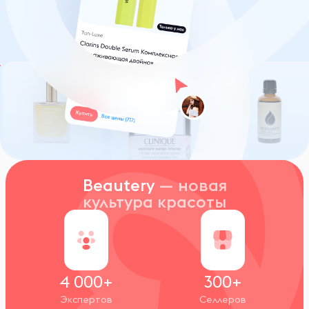
Beautery
— новая
культура красоты
4 000+
300+
Экспертов
Селлеров