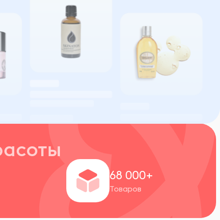
расоты
+
68 000+
Товаров