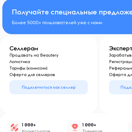
Получайте специальные предложе
Более 5000+ пользователей уже с нами
Селлерам
Экспер
Продавать на Beautery
Зарабатыв
Логистика
Регистраци
Тарифы (комиссии)
Реферальн
Оферта для селлеров
Оферта дл
Подключиться как селлер
Подк
1 000+
1 000+
Косметологов
Тренеров