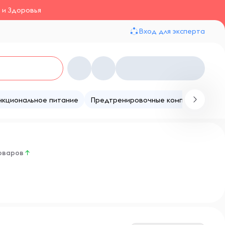
 и Здоровья
Вход для эксперта
нкциональное питание
Предтренировочные комплексы
Те
оваров
↑