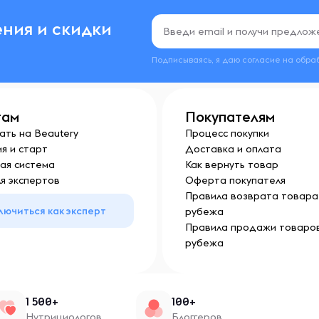
ния и скидки
Подписываясь, я даю согласие на обра
там
Покупателям
ать на Beautery
Процесс покупки
я и старт
Доставка и оплата
ая система
Как вернуть товар
я экспертов
Оферта покупателя
Правила возврата товара 
лючиться как эксперт
рубежа
Правила продажи товаров
рубежа
1 500+
100+
Нутрициологов
Блоггеров