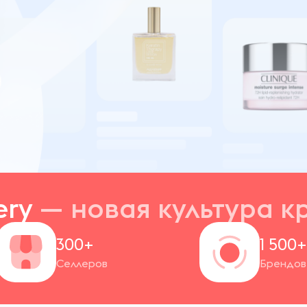
ery
— новая
культура к
300+
1 500
Селлеров
Брендов