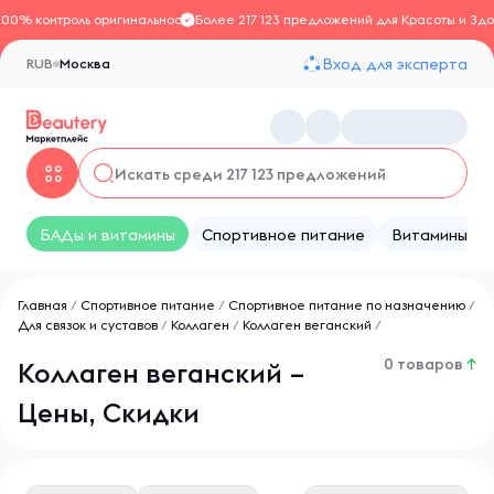
100% контроль оригинальности
Более 217 123 предложений для Красоты и Здо
Вход для эксперта
RUB
Москва
БАДы и витамины
Спортивное питание
Витамины
Главная
/
Спортивное питание
/
Спортивное питание по назначению
/
Для связок и суставов
/
Коллаген
/
Коллаген веганский
/
0 товаров
↑
Коллаген веганский –
Цены, Скидки