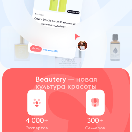
Beautery
— новая
культура красоты
4 000+
300+
Экспертов
Селлеров