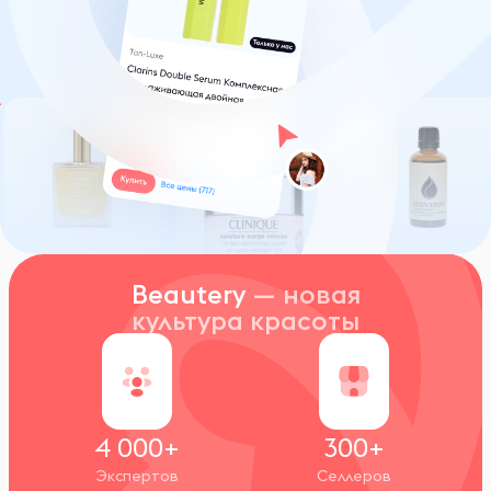
Beautery
— новая
культура красоты
4 000+
300+
Экспертов
Селлеров