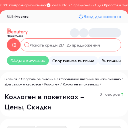
100% контроль оригинальности
Более 217 123 предложений для Красоты и Здо
Вход для эксперта
RUB
Москва
БАДы и витамины
Спортивное питание
Витамины
Главная
/
Спортивное питание
/
Спортивное питание по назначению
/
Для связок и суставов
/
Коллаген
/
Коллаген в пакетиках
/
0 товаров
↑
Коллаген в пакетиках –
Цены, Скидки