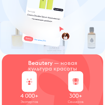
Beautery
— новая
культура красоты
4 000+
300+
Экспертов
Селлеров