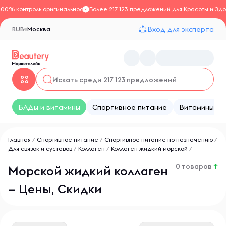
100% контроль оригинальности
Более 217 123 предложений для Красоты и Здо
Вход для эксперта
RUB
Москва
БАДы и витамины
Спортивное питание
Витамины
Главная
/
Спортивное питание
/
Спортивное питание по назначению
/
Для связок и суставов
/
Коллаген
/
Коллаген жидкий морской
/
0 товаров
↑
Морской жидкий коллаген
– Цены, Скидки