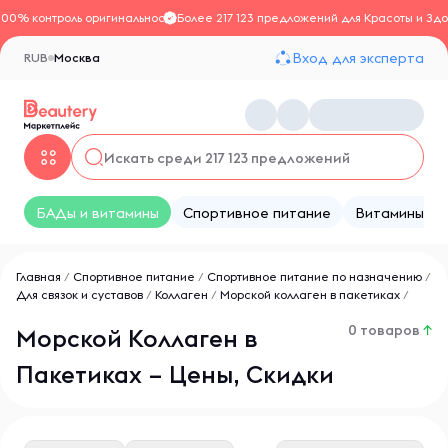
100% контроль оригинальности
Более 217 123 предложений для Красоты и Здо
Вход для эксперта
RUB
Москва
БАДы и витамины
Спортивное питание
Витамины
Главная
/
Спортивное питание
/
Спортивное питание по назначению
/
Для связок и суставов
/
Коллаген
/
Морской коллаген в пакетиках
/
0 товаров
↑
Морской Коллаген в
Пакетиках – Цены, Скидки