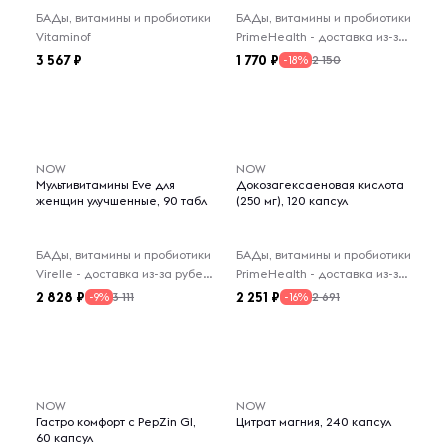
БАДы, витамины и пробиотики
БАДы, витамины и пробиотики
Vitaminof
PrimeHealth - доставка из-за рубежа
3 567
1 770
2 150
-18%
NOW
NOW
Мультивитамины Eve для
Докозагексаеновая кислота
женщин улучшенные, 90 табл
(250 мг), 120 капсул
БАДы, витамины и пробиотики
БАДы, витамины и пробиотики
Virelle - доставка из-за рубежа
PrimeHealth - доставка из-за рубежа
2 828
2 251
3 111
2 691
-9%
-16%
NOW
NOW
Гастро комфорт с PepZin GI,
Цитрат магния, 240 капсул
60 капсул