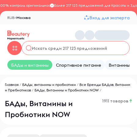
100% контроль оригинальности
Более 217 123 предложений для Красоты и Здо
Вход для эксперта
RUB
Москва
БАДы и витамины
Спортивное питание
Витамины
Главная
/
БАДы, витамины и пробиотики
/
Все Бренды БАДов, Витамин
и Пребиотиков
/
БАДы, Витамины и Пробиотики NOW
/
1911 товаров
↑
БАДы, Витамины и
Пробиотики NOW