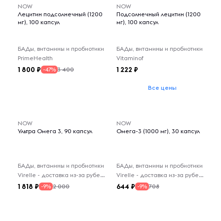
NOW
NOW
Лецитин подсолнечный (1200
Подсолнечный лецитин (1200
мг), 100 капсул
мг), 100 капсул
БАДы, витамины и пробиотики
БАДы, витамины и пробиотики
PrimeHealth
Vitaminof
1 800
1 222
3 400
-47%
Все цены
NOW
NOW
Ультра Омега 3, 90 капсул
Омега-3 (1000 мг), 30 капсул
БАДы, витамины и пробиотики
БАДы, витамины и пробиотики
Virelle - доставка из-за рубежа
Virelle - доставка из-за рубежа
1 818
644
2 000
708
-9%
-9%