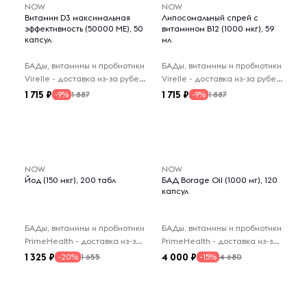
NOW
NOW
Витамин D3 максимальная
Липосомальный спрей с
эффективность (50000 МЕ), 50
витамином B12 (1000 мкг), 59
капсул
мл
БАДы, витамины и пробиотики
БАДы, витамины и пробиотики
Virelle - доставка из-за рубежа
Virelle - доставка из-за рубежа
1 715
1 715
1 887
1 887
-9%
-9%
NOW
NOW
Йод (150 мкг), 200 табл
БАД Borage Oil (1000 мг), 120
капсул
БАДы, витамины и пробиотики
БАДы, витамины и пробиотики
PrimeHealth - доставка из-за рубежа
PrimeHealth - доставка из-за рубежа
1 325
4 000
1 655
4 680
-20%
-15%