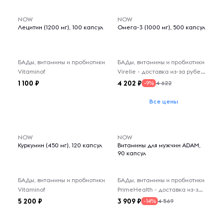
NOW
NOW
Лецитин (1200 мг), 100 капсул
Омега-3 (1000 мг), 500 капсул
БАДы, витамины и пробиотики
БАДы, витамины и пробиотики
Vitaminof
Virelle - доставка из-за рубежа
1 100
4 202
4 622
-9%
Все цены
NOW
NOW
Куркумин (450 мг), 120 капсул
Витамины для мужчин ADAM,
90 капсул
БАДы, витамины и пробиотики
БАДы, витамины и пробиотики
Vitaminof
PrimeHealth - доставка из-за рубежа
5 200
3 909
4 569
-14%