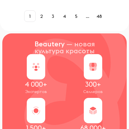
1
2
3
4
5
...
48
Beautery
— новая
культура красоты
4 000+
300+
Экспертов
Селлеров
1 500+
68 000+