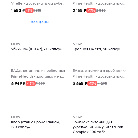
Virelle - доставка из-за рубежа
PrimeHealth - доставка из-за рубежа
1 650
2 155
1 815
2 585
-9%
-17%
Все цены
NOW
NOW
Убихинол (100 мг), 60 капсул
Красная Омега, 90 капсул
БАДы, витамины и пробиотики
БАДы, витамины и пробиотики
PrimeHealth - доставка из-за рубежа
PrimeHealth - доставка из-за рубежа
6 949
3 665
7 999
4 295
-13%
-15%
NOW
NOW
Кверцетин с Бромелайном,
Комплекс витамин для
120 капсул
укрепления иммунитета Iron
Complex, 100 табл