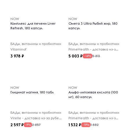
-- : -- : --
NOW
NOW
Комплекс для печени Liver
Омега 3 Ultra Рыбий жир, 180
Refresh, 180 капсул
капсул
БАДы, витамины и пробиотики
БАДы, витамины и пробиотики
Vitaminof
PrimeHealth - доставка из-за рубежа
3 978
5 003
5 813
-14%
NOW
NOW
Глицинат магния, 180 табл
Альфа-липоевая кислота (100
мг), 60 капсул
БАДы, витамины и пробиотики
БАДы, витамины и пробиотики
Virelle - доставка из-за рубежа
PrimeHealth - доставка из-за рубежа
2 597
1 532
2 857
1 882
-9%
-19%