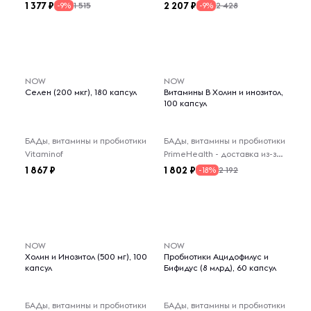
1 377
2 207
1 515
2 428
-9%
-9%
-- : -- : --
NOW
NOW
Селен (200 мкг), 180 капсул
Витамины В Холин и инозитол,
100 капсул
БАДы, витамины и пробиотики
БАДы, витамины и пробиотики
Vitaminof
PrimeHealth - доставка из-за рубежа
1 867
1 802
2 192
-18%
NOW
NOW
Холин и Инозитол (500 мг), 100
Пробиотики Ацидофилус и
капсул
Бифидус (8 млрд), 60 капсул
БАДы, витамины и пробиотики
БАДы, витамины и пробиотики