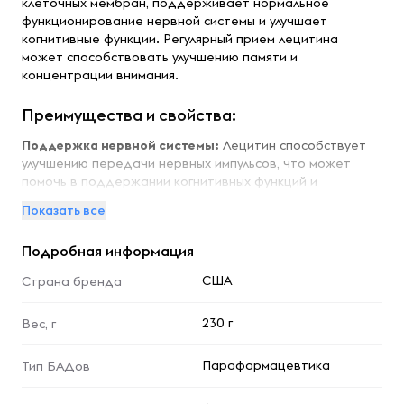
клеточных мембран, поддерживает нормальное
функционирование нервной системы и улучшает
когнитивные функции. Регулярный прием лецитина
может способствовать улучшению памяти и
концентрации внимания.
Преимущества и свойства:
Поддержка нервной системы:
Лецитин способствует
улучшению передачи нервных импульсов, что может
помочь в поддержании когнитивных функций и
улучшении памяти.
Показать все
Здоровье печени:
Лецитин помогает в метаболизме
жиров и поддерживает здоровье печени, способствуя
Подробная информация
её нормальному функционированию.
Регуляция уровня холестерина:
Лецитин может
США
Страна бренда
способствовать снижению уровня плохого холестерина,
поддерживая здоровье сердечно-сосудистой системы.
230 г
Вес, г
Особенности:
Парафармацевтика
Тип БАДов
Продукт изготовлен из соевого лецитина и проходит
строгий контроль качества. Каждая капсула мягкая и