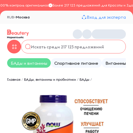
100% контроль оригинальности
Более 217 123 предложений для Красоты и Здо
Вход для эксперта
RUB
Москва
БАДы и витамины
Спортивное питание
Витамины
Главная
/
БАДы, витамины и пробиотики
/
БАДы
/