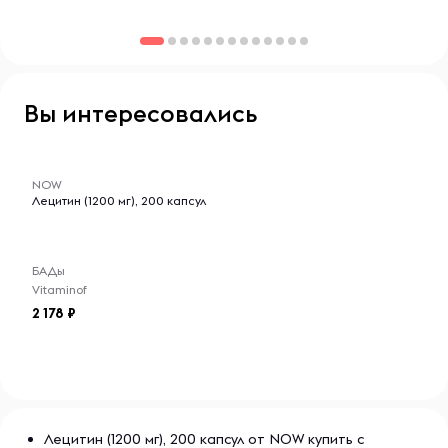
делает их идеальными для людей, заботящихся о своем
здоровье.
Вы интересовались
-- : -- : --
NOW
Лецитин (1200 мг), 200 капсул
БАДы
Vitaminof
2 178
Лецитин (1200 мг), 200 капсул от NOW купить с