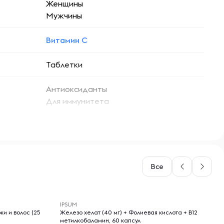
Женщины
Мужчины
Витамин C
Таблетки
Антиоксиданты
Для иммунитета
Все
-- : -- : --
IPSUM
жи и волос (25
Железо хелат (40 мг) + Фолиевая кислота + B12
метилкобаламин, 60 капсул