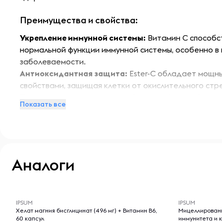
Преимущества и свойства:
Укрепление иммунной системы:
Витамин C способ
нормальной функции иммунной системы, особенно в
заболеваемости.
Антиоксидантная защита:
Ester-C обладает мощн
свойствами, защищая клетки от окислительного стр
Поддержка здоровья кожи:
Витамин C способствует
Показать все
улучшает состояние кожи и уменьшает видимость м
Улучшение усвоения железа:
Витамин C помогает ор
железо из растительных источников, что особенно 
Энергия и выносливость:
Поддерживает уровень э
организму справляться с физическими нагрузками.
Аналоги
Особенности:
-- : -- : --
-- : -- : --
Таблетки Ester-C Plus имеют уникальную форму, что 
IPSUM
IPSUM
усвоение. Продукт подходит для людей, ведущих акт
Хелат магния бисглицинат (496 мг) + Витамин B6,
Мицеллированн
60 капсул
иммунитета и к
кто хочет поддерживать свое здоровье на высоком