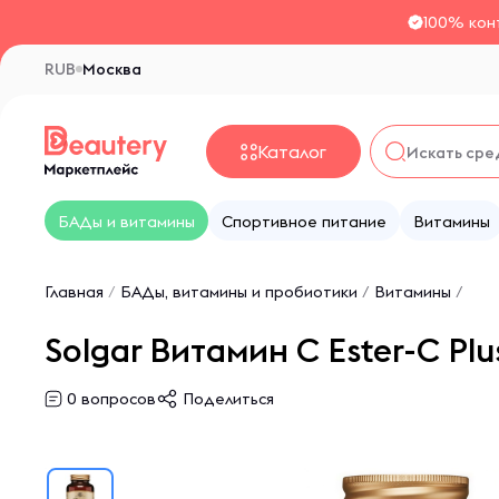
100% кон
RUB
Москва
Каталог
БАДы и витамины
Спортивное питание
Витамины
Главная
/
БАДы, витамины и пробиотики
/
Витамины
/
Solgar Витамин C Ester-C Plus
0
вопросов
Поделиться