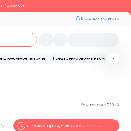
 и Здоровья
Вход для эксперта
нкциональное питание
Предтренировочные комплексы
Те
Код товара: 72040
Горячее предложение
-- : -- : --