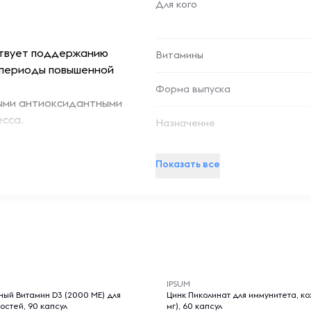
Для кого
ствует поддержанию
Витамины
 периоды повышенной
Форма выпуска
ыми антиоксидантными
есса.
Назначение
 синтезу коллагена, что
орщин.
Показать все
ганизму лучше усваивать
важно для вегетарианцев.
нергии и помогает
-- : -- : --
обеспечивает их легкое
IPSUM
ивный образ жизни, и тех,
ый Витамин D3 (2000 МЕ) для
Цинк Пиколинат для иммунитета, ко
остей, 90 капсул
мг), 60 капсул
 уровне.