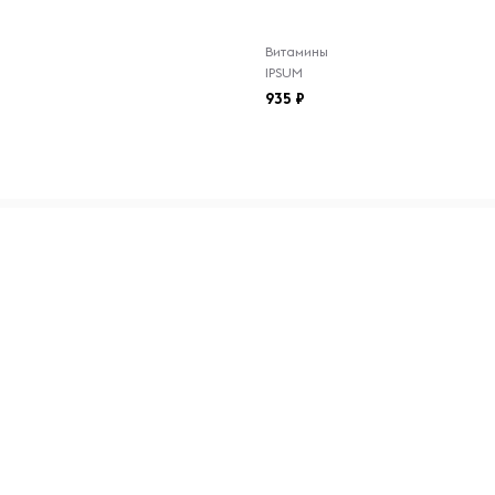
Витамины
IPSUM
ых солнечных лучей и
935
закрывать, чтобы сохранить