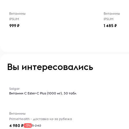
Условия хранения:
Витамины
Витамины
IPSUM
IPSUM
Хранить в сухом и прохладном месте, вдали от прям
999
1 485
источников влаги. После открытия упаковки плотно 
свежесть и эффективность продукта.
Вы интересовались
-- : -- : --
Solgar
Витамин C Ester-C Plus (1000 мг), 30 табл
Витамины
PrimeHealth - доставка из-за рубежа
4 980
5 242
-5%