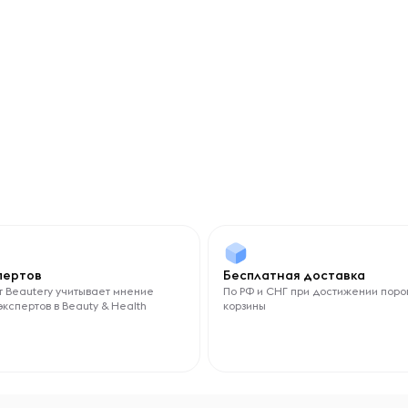
спертов
Бесплатная доставка
 Beautery учитывает мнение
По РФ и СНГ при достижении поро
экспертов в Beauty & Health
корзины