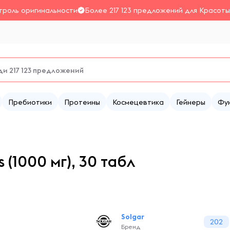
троль оригинальности
Более 217 123 предложений для Красоты
Пребиотики
Протеины
Космецевтика
Гейнеры
Фу
 (1000 мг), 30 табл
Solgar
202
Бренд