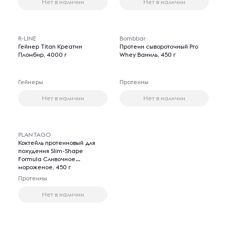
Нет в наличии
Нет в наличии
R-LINE
Bombbar
Гейнер Titan Креатин
Протеин сывороточный Pro
Пломбир, 4000 г
Whey Ваниль, 450 г
Гейнеры
Протеины
Нет в наличии
Нет в наличии
PLANTAGO
Коктейль протеиновый для
похудения Slim-Shape
Formula Сливочное
мороженое, 450 г
Протеины
Нет в наличии