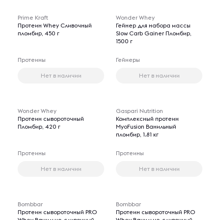
Prime Kraft
Wonder Whey
Протеин Whey Сливочный
Гейнер для набора массы
пломбир, 450 г
Slow Carb Gainer Пломбир,
1500 г
Протеины
Гейнеры
Нет в наличии
Нет в наличии
Wonder Whey
Gaspari Nutrition
Протеин сывороточный
Комплексный протеин
Пломбир, 420 г
MyoFusion Ванильный
пломбир, 1.81 кг
Протеины
Протеины
Нет в наличии
Нет в наличии
Bombbar
Bombbar
Протеин сывороточный PRO
Протеин сывороточный PRO
Whey Ванильно-сливочный
Whey Ванильно-сливочный