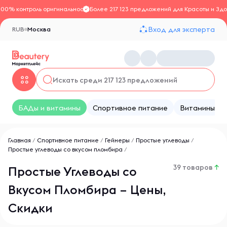
100% контроль оригинальности
Более 217 123 предложений для Красоты и Здо
Вход для эксперта
RUB
Москва
БАДы и витамины
Спортивное питание
Витамины
Главная
/
Спортивное питание
/
Гейнеры
/
Простые углеводы
/
Простые углеводы со вкусом пломбира
/
39 товаров
↑
Простые Углеводы со
Вкусом Пломбира – Цены,
Скидки