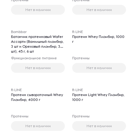
Нет в наличии
Нет в наличии
Bombbar
R-LINE
Батончик протеиновый Wafer
Протеин Whey Пломбир, 1000
Ассорти (Ванильный пломбир,
г
3 шт и Ореховый пломбир, 3
шт), 45 г, 6 шт
Функциональное питание
Протеины
Нет в наличии
Нет в наличии
R-LINE
R-LINE
Протеин сывороточный Whey
Протеин Light Whey Пломбир,
Пломбир, 4000 г
1000 г
Протеины
Протеины
Нет в наличии
Нет в наличии