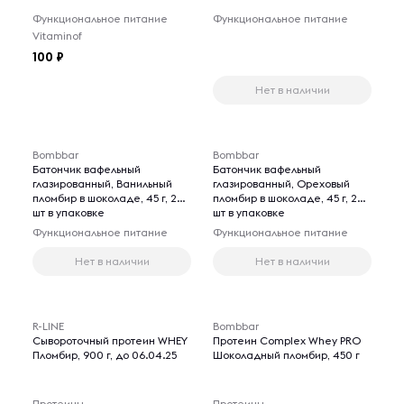
Функциональное питание
Функциональное питание
Vitaminof
100
Нет в наличии
Bombbar
Bombbar
Батончик вафельный
Батончик вафельный
глазированный, Ванильный
глазированный, Ореховый
пломбир в шоколаде, 45 г, 20
пломбир в шоколаде, 45 г, 20
шт в упаковке
шт в упаковке
Функциональное питание
Функциональное питание
Нет в наличии
Нет в наличии
R-LINE
Bombbar
Сывороточный протеин WHEY
Протеин Complex Whey PRO
Пломбир, 900 г, до 06.04.25
Шоколадный пломбир, 450 г
Протеины
Протеины