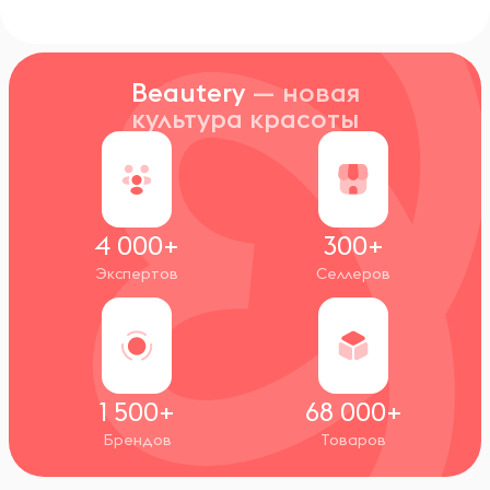
Beautery
— новая
культура красоты
4 000+
300+
Экспертов
Селлеров
1 500+
68 000+
Брендов
Товаров