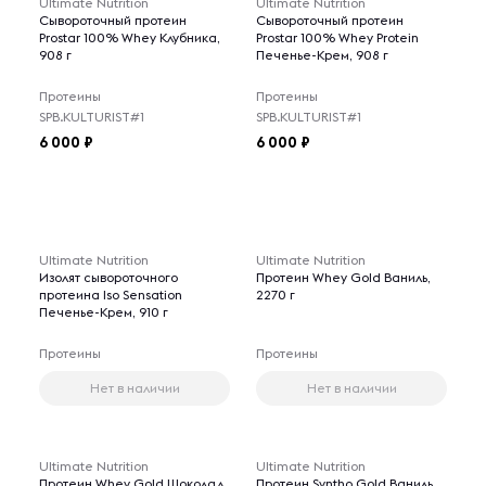
Ultimate Nutrition
Ultimate Nutrition
Сывороточный протеин
Сывороточный протеин
Prostar 100% Whey Клубника,
Prostar 100% Whey Protein
908 г
Печенье-Крем, 908 г
Протеины
Протеины
SPB.KULTURIST#1
SPB.KULTURIST#1
6 000
6 000
Ultimate Nutrition
Ultimate Nutrition
Изолят сывороточного
Протеин Whey Gold Ваниль,
протеина Iso Sensation
2270 г
Печенье-Крем, 910 г
Протеины
Протеины
Нет в наличии
Нет в наличии
Ultimate Nutrition
Ultimate Nutrition
Протеин Whey Gold Шоколад,
Протеин Syntho Gold Ваниль,