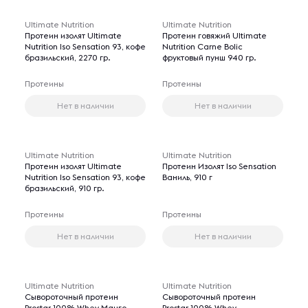
Ultimate Nutrition
Ultimate Nutrition
Протеин изолят Ultimate
Протеин говяжий Ultimate
Nutrition Iso Sensation 93, кофе
Nutrition Carne Bolic
бразильский, 2270 гр.
фруктовый пунш 940 гр.
Протеины
Протеины
Нет в наличии
Нет в наличии
Ultimate Nutrition
Ultimate Nutrition
Протеин изолят Ultimate
Протеин Изолят Iso Sensation
Nutrition Iso Sensation 93, кофе
Ваниль, 910 г
бразильский, 910 гр.
Протеины
Протеины
Нет в наличии
Нет в наличии
Ultimate Nutrition
Ultimate Nutrition
Сывороточный протеин
Сывороточный протеин
Prostar 100% Whey Манго,
Prostar 100% Whey