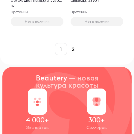
шоколадная помадка, 2270
Шоколад, 2390 г
гр.
Протеины
Протеины
Нет в наличии
Нет в наличии
1
2
Beautery
— новая
культура красоты
4 000+
300+
Экспертов
Селлеров