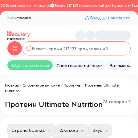
100% контроль оригинальности
Более 217 123 предложений для Красоты и Здо
Вход для эксперта
RUB
Москва
БАДы и витамины
Спортивное питание
Витамины
Главная
/
Спортивное питание
/
Протеины
/
Протеины Ultimate
Nutrition
/
78 товаров
↑
Протеин Ultimate Nutrition
Страна бренда
Для кого
Вкус