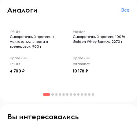
Аналоги
Все
-- : -- : --
-- : -- : --
IPSUM
Maxler
Сывороточный протеин +
Сывороточный протеин 100%
Лактаза для спорта и
Golden Whey Ваниль, 2270 г
тренировок, 900 г
Протеины
Протеины
IPSUM
Vitaminof
4 700
10 178
Вы интересовались
-- : -- : --