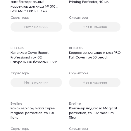
антибактериальный
Priming Perfector, 40 мл
корректор для лица № 010
BOTANIC EXPERT, 7 мл
Скульпторы
Скульпторы
Нет в наличии
Нет в наличии
RELOUIS
RELOUIS
Консилер Cover Expert
Корректор для лица и глаз PRO
Professional тон 02
Full Cover тон 50 peach
натуральный бежевый, 1.9 г
Скульпторы
Скульпторы
Нет в наличии
Нет в наличии
Eveline
Eveline
Консилер под глаза серии
Консилер под глаза Magical
Magical perfection, тон 01
perfection, тон 02 medium,
light
15мл
Скульпторы
Скульпторы