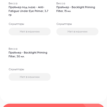
Becca
Becca
Праймер под глаза - Anti-
Праймер - Backlight Priming
Fatigue Under Eye Primer, 3.7
Filter, 15 мл
гр
Скульпторы
Скульпторы
Нет в наличии
Нет в наличии
Becca
Праймер - Backlight Priming
Filter, 30 мл
Скульпторы
Нет в наличии