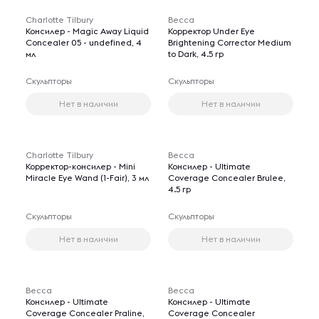
Charlotte Tilbury
Becca
Консилер - Magic Away Liquid
Корректор Under Eye
Concealer 05 - undefined, 4
Brightening Corrector Medium
мл
to Dark, 4.5 гр
Скульпторы
Скульпторы
Нет в наличии
Нет в наличии
Charlotte Tilbury
Becca
Корректор-консилер - Mini
Консилер - Ultimate
Miracle Eye Wand (1-Fair), 3 мл
Coverage Concealer Brulee,
4.5 гр
Скульпторы
Скульпторы
Нет в наличии
Нет в наличии
Becca
Becca
Консилер - Ultimate
Консилер - Ultimate
Coverage Concealer Praline,
Coverage Concealer