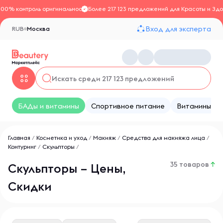
100% контроль оригинальности
Более 217 123 предложений для Красоты и Здо
Вход для эксперта
RUB
Москва
БАДы и витамины
Спортивное питание
Витамины
Главная
/
Косметика и уход
/
Макияж
/
Средства для макияжа лица
/
Контуринг
/
Скульпторы
/
35 товаров
↑
Скульпторы – Цены,
Скидки