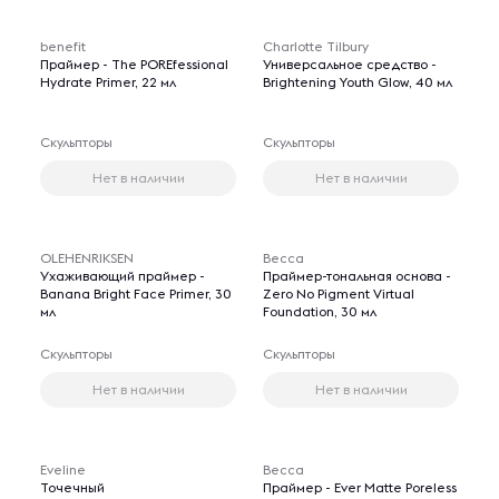
benefit
Charlotte Tilbury
Праймер - The POREfessional
Универсальное средство -
Hydrate Primer, 22 мл
Brightening Youth Glow, 40 мл
Скульпторы
Скульпторы
Нет в наличии
Нет в наличии
OLEHENRIKSEN
Becca
Ухаживающий праймер -
Праймер-тональная основа -
Banana Bright Face Primer, 30
Zero No Pigment Virtual
мл
Foundation, 30 мл
Скульпторы
Скульпторы
Нет в наличии
Нет в наличии
Eveline
Becca
Точечный
Праймер - Ever Matte Poreless