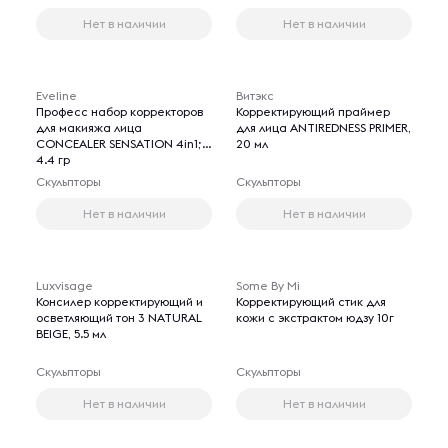
Нет в наличии
Нет в наличии
Eveline
Витэкс
Професс набор корректоров
Корректирующий праймер
для макияжа лица
для лица ANTIREDNESS PRIMER,
CONCEALER SENSATION 4in1;
20 мл
4.4 гр
Скульпторы
Скульпторы
Нет в наличии
Нет в наличии
Luxvisage
Some By Mi
Консилер корректирующий и
Корректирующий стик для
осветляющий тон 3 NATURAL
кожи с экстрактом юдзу 10г
BEIGE, 5.5 мл
Скульпторы
Скульпторы
Нет в наличии
Нет в наличии