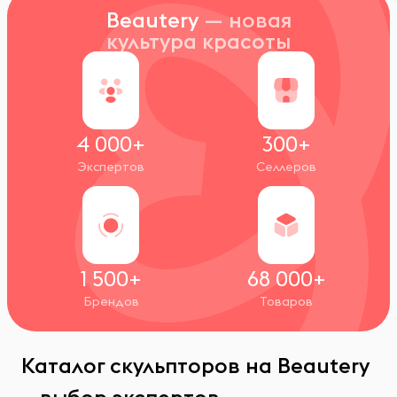
Beautery
— новая
культура красоты
4 000+
300+
Экспертов
Селлеров
1 500+
68 000+
Брендов
Товаров
Каталог скульпторов на Beautery