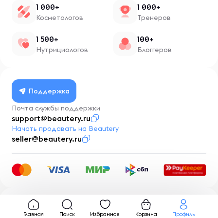
1 000+
1 000+
Косметологов
Тренеров
1 500+
100+
Нутрициологов
Блоггеров
Поддержка
Почта службы поддержки
support@beautery.ru
Начать продавать на Beautery
seller@beautery.ru
Разработка
BusinessMentor.ru
Главная
Поиск
Избранное
Корзина
Профиль