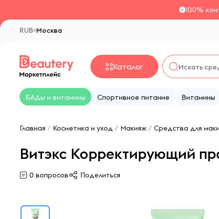
100% кон
RUB
Москва
Каталог
БАДы и витамины
Спортивное питание
Витамины
Главная
/
Косметика и уход
/
Макияж
/
Средства для мак
Витэкс Корректирующий пра
0
вопросов
Поделиться