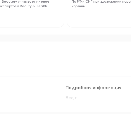
 Beautery учитывает мнение
По РФ и СНГ при достижении поро
экспертов в Beauty & Health
корзины
Подробная информация
Вес, г