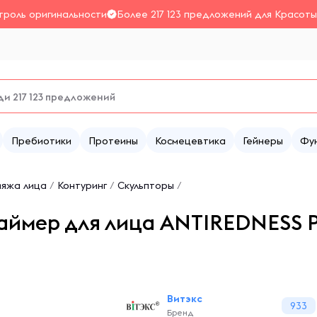
троль оригинальности
Более 217 123 предложений для Красоты
Пребиотики
Протеины
Космецевтика
Гейнеры
Фу
ияжа лица
/
Контуринг
/
Скульпторы
/
ймер для лица ANTIREDNESS P
Витэкс
933
Бренд