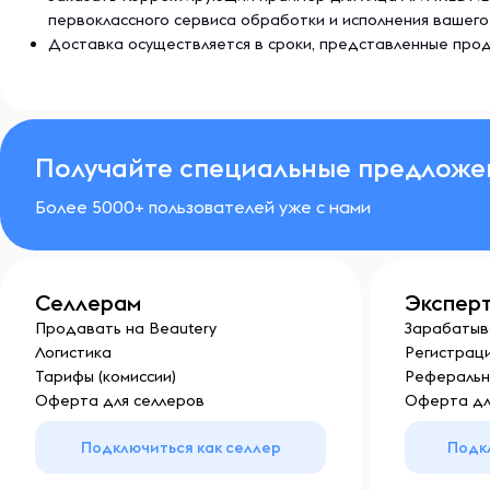
первоклассного сервиса обработки и исполнения вашего
Доставка осуществляется в сроки, представленные прод
Получайте специальные предложе
Более 5000+ пользователей уже с нами
Селлерам
Экспер
Продавать на Beautery
Зарабатыв
Логистика
Регистраци
Тарифы (комиссии)
Реферальн
Оферта для селлеров
Оферта дл
Подключиться как селлер
Подк