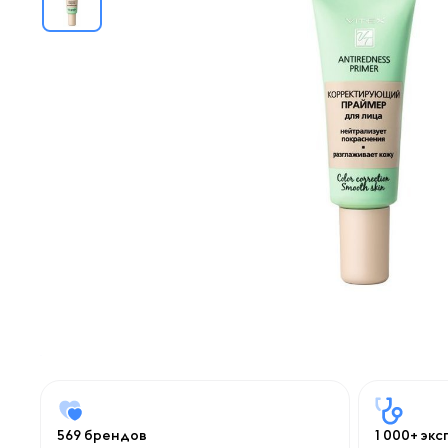
569 брендов
1 000+ эк