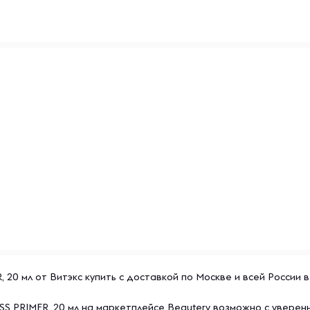
0 мл от Витэкс купить с доставкой по Москве и всей России в
S PRIMER, 20 мл на маркетплейсе Beautery возможно с уверен