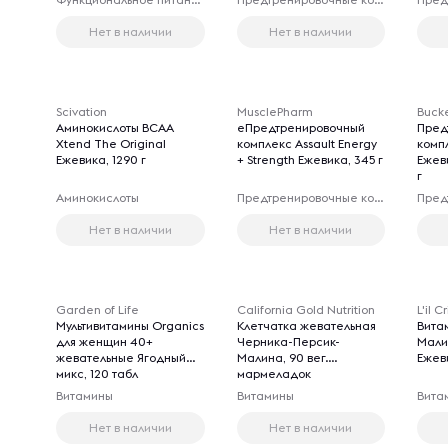
Нет в наличии
Нет в наличии
Scivation
MusclePharm
Buck
Аминокислоты BCAA
еПредтренировочный
Пред
Xtend The Original
комплекс Assault Energy
комп
Ежевика, 1290 г
+ Strength Ежевика, 345 г
Ежев
г
Аминокислоты
Предтренировочные комплексы
Нет в наличии
Нет в наличии
Garden of Life
California Gold Nutrition
L'il C
Мультивитамины Organics
Клетчатка жевательная
Вита
для женщин 40+
Черника-Персик-
Мали
жевательные Ягодный
Малина, 90 вег.
Ежеви
микс, 120 табл
мармеладок
Витамины
Витамины
Вита
Нет в наличии
Нет в наличии