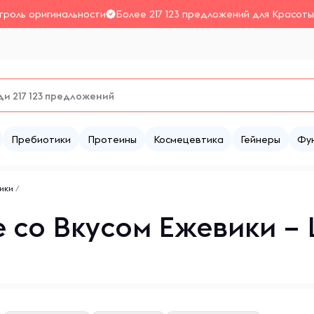
троль оригинальности
Более 217 123 предложений для Красоты
Пребиотики
Протеины
Космецевтика
Гейнеры
Фу
ики
/
 со Вкусом Ежевики – 