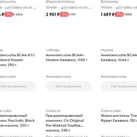
окислоты
Жиросжигатели
Витамины
Virelle - доставка из-за рубежа
Virelle - доставка из-за рубежа
6
2 901
1 689
3 604
3 191
1 858
-9%
-9%
-9%
st
USPlabs
Mutant
окислоты BCAA 8:1:1
Аминокислоты BCAA+
Аминокислоты BCAA 
ntized Powder
Modern Ежевика, 1350 г
Ежевика, 1044 г
ка, 250 г
окислоты
Аминокислоты
Аминокислоты
Нет в наличии
Нет в наличии
Нет в наличии
ne Labz
Cellucor
Cobra Labs
тренировочный
Предтренировочный
Жиросжигатель Th
екс Psychotic Black
комплекс C4 Original
Ripper Ежевика, 150 
ая малина, 220 г
Pre-Workout Голубая
малина, 390 г
Предтренировочные комплексы
Предтренировочные комплексы
Жиросжигатели