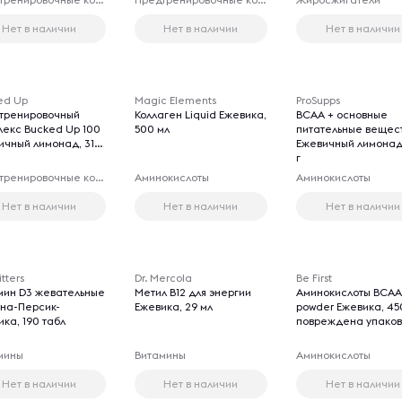
Нет в наличии
Нет в наличии
Нет в наличии
ed Up
Magic Elements
ProSupps
тренировочный
Коллаген Liquid Ежевика,
BCAA + основные
лекс Bucked Up 100
500 мл
питательные вещес
ичный лимонад, 318
Ежевичный лимонад
г
Предтренировочные комплексы
Аминокислоты
Аминокислоты
Нет в наличии
Нет в наличии
Нет в наличии
ritters
Dr. Mercola
Be First
мин D3 жевательные
Метил B12 для энергии
Аминокислоты BCAA 
на-Персик-
Ежевика, 29 мл
powder Ежевика, 45
ка, 190 табл
повреждена упако
мины
Витамины
Аминокислоты
Нет в наличии
Нет в наличии
Нет в наличии