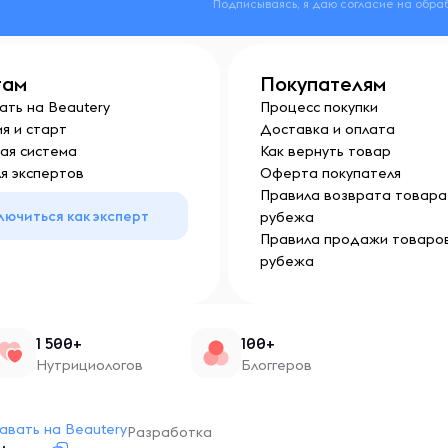
Подписываясь, я даю согласие на обра
там
Покупателям
ать на Beautery
Процесс покупки
я и старт
Доставка и оплата
ая система
Как вернуть товар
я экспертов
Оферта покупателя
Правила возврата товара 
лючиться как эксперт
рубежа
Правила продажи товаров
рубежа
1 500+
100+
Нутрициологов
Блоггеров
авать на Beautery
Разработка