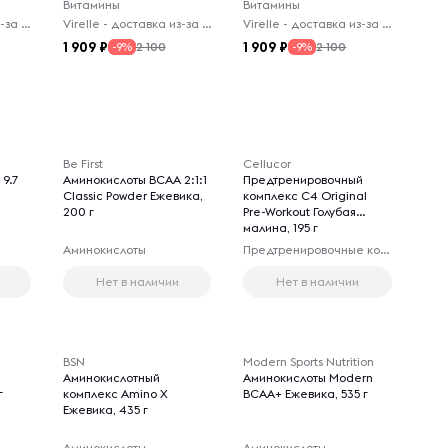
Витамины
Витамины
Virelle - доставка из-за рубежа
Virelle - доставка из-за рубежа
Virelle - доставка из-за рубежа
1 909
1 909
2 100
2 100
-9%
-9%
Be First
Cellucor
9.7
Аминокислоты BCAA 2:1:1
Предтренировочный
Classic Powder Ежевика,
комплекс C4 Original
200 г
Pre-Workout Голубая
малина, 195 г
Аминокислоты
Предтренировочные комплексы
Нет в наличии
Нет в наличии
BSN
Modern Sports Nutrition
e
Аминокислотный
Аминокислоты Modern
г
комплекс Amino X
BCAA+ Ежевика, 535 г
Ежевика, 435 г
Аминокислоты
Аминокислоты