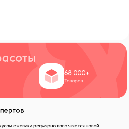
расоты
+
68 000+
Товаров
спертов
кусом ежевики регулярно пополняется новой