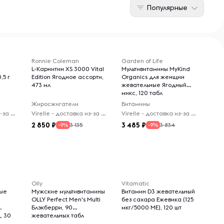
Популярные
Ronnie Coleman
Garden of Life
L-Карнитин XS 3000 Vital
Мультивитамины MyKind
,5 г
Edition Ягодное ассорти,
Organics для женщин
473 мл
жевательные Ягодный
микс, 120 табл
Жиросжигатели
Витамины
Virelle - доставка из-за рубежа
Virelle - доставка из-за рубежа
Virelle - доставка из-за рубежа
2 850
3 485
3 135
3 834
-9%
-9%
Olly
Vitamatic
ные
Мужские мультивитамины
Витамин D3 жевательный
OLLY Perfect Men's Multi
без сахара Ежевика (125
Блэкберри, 90
мкг/5000 МЕ), 120 шт
, 30
жевательных табл