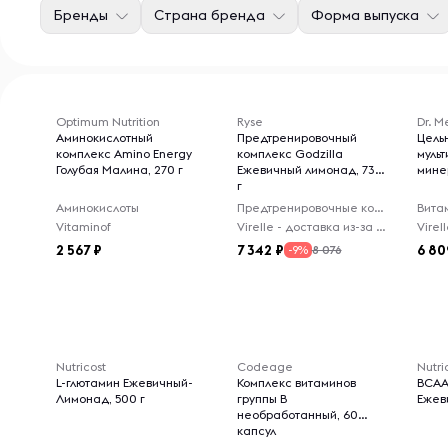
Бренды
Страна бренда
Форма выпуска
Optimum Nutrition
Ryse
Dr. M
Аминокислотный
Предтренировочный
Цель
комплекс Amino Energy
комплекс Godzilla
муль
Голубая Малина, 270 г
Ежевичный лимонад, 732
мине
г
Аминокислоты
Предтренировочные комплексы
Вита
Vitaminof
Virelle - доставка из-за рубежа
2 567
7 342
6 80
8 076
-9%
Nutricost
Codeage
Nutri
L-глютамин Ежевичный-
Комплекс витаминов
BCAA
Лимонад, 500 г
группы B
Ежеви
необработанный, 60
капсул