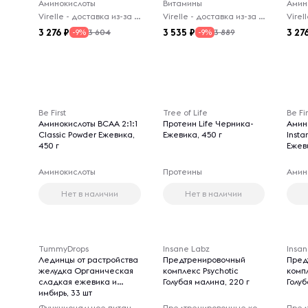
Аминокислоты
Витамины
Амин
Virelle - доставка из-за рубежа
Virelle - доставка из-за рубежа
3 276
3 535
3 27
3 604
3 889
-9%
-9%
Be First
Tree of Life
Be Fir
Аминокислоты BCAA 2:1:1
Протеин Life Черника-
Амин
Classic Powder Ежевика,
Ежевика, 450 г
Insta
450 г
Ежеви
Аминокислоты
Протеины
Амин
Нет в наличии
Нет в наличии
TummyDrops
Insane Labz
Insa
Лединцы от растройства
Предтренировочный
Пред
желудка Органическая
комплекс Psychotic
компл
сладкая ежевика и
Голубая малина, 220 г
Голуб
имбирь, 33 шт
Функциональное питание
Предтренировочные комплексы