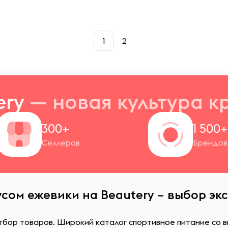
1
2
ery
— новая
культура к
300+
1 500
Селлеров
Брендов
усом ежевики на Beautery – выбор эк
тбор товаров. Широкий каталог спортивное питание со в