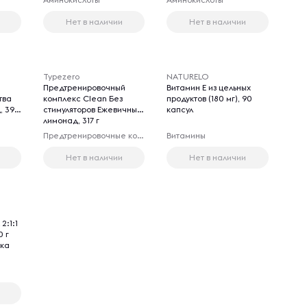
Нет в наличии
Нет в наличии
Typezero
NATURELO
Предтренировочный
Витамин E из цельных
тва
комплекс Clean Без
продуктов (180 мг), 90
, 390
стимуляторов Ежевичный
капсул
лимонад, 317 г
Предтренировочные комплексы
Витамины
Нет в наличии
Нет в наличии
2:1:1
0 г
вка