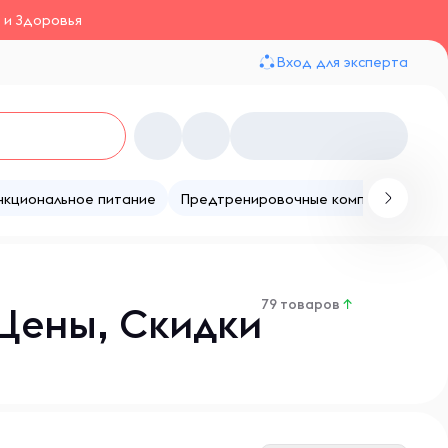
 и Здоровья
Вход для эксперта
нкциональное питание
Предтренировочные комплексы
Те
79 товаров
↑
Цены, Скидки