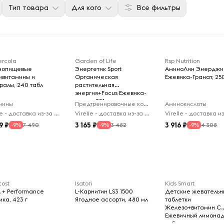
Тип товара
Для кого
Все фильтры
ercola
Garden of Life
Rsp Nutrition
нопищевые
Энергетик Sport
АминоЛин Энерджи
тивитамины и
Органическая
Ежевика-Гранат, 250
ралы, 240 табл
растительная
энергия+Focus Ежевика-
вишня, 231 г
мины
Предтренировочные комплексы
Аминокислоты
Virelle - доставка из-за рубежа
Virelle - доставка из-за рубежа
9
3 165
3 916
7 490
3 482
4 308
-9%
-9%
-9%
cost
Isatori
Kids Smart
 + Performance
L-Карнитин LS3 1500
Детские жеватель
ка, 423 г
Ягодное ассорти, 480 мл
таблетки
Железо+витамин C
Ежевичный лимонад
табл