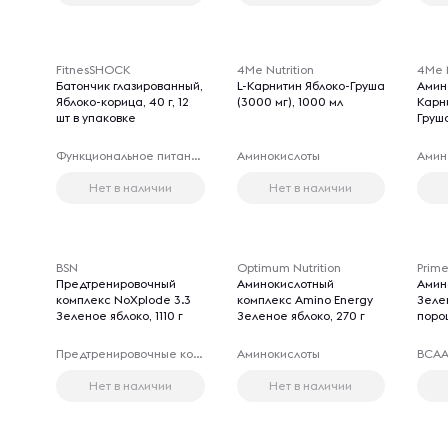
FitnesSHOCK
4Me Nutrition
4Me N
Батончик глазированный,
L-Карнитин Яблоко-Груша
Амин
Яблоко-корица, 40 г, 12
(3000 мг), 1000 мл
Карн
шт в упаковке
Груша
Функциональное питание
Аминокислоты
Амин
Нет в наличии
Нет в наличии
BSN
Optimum Nutrition
Prime
Предтренировочный
Аминокислотный
Амин
комплекс NoXplode 3.3
комплекс Amino Energy
Зеле
Зеленое яблоко, 1110 г
Зеленое яблоко, 270 г
порош
Предтренировочные комплексы
Аминокислоты
ВСАА 
Нет в наличии
Нет в наличии