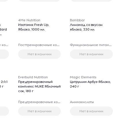
4Me Nutrition
Bombbar
й
Изотоник Fresh Up,
Лимонад со вкусом
dard
Яблоко, 1000 мл
яблока, 330 мл
Предтренировочные комплексы
Посттренировочные комплексы
Функциональное питание
Нет в наличии
Нет в наличии
Everbuild Nutrition
Magic Elements
2:1:1
Предтренировочный
Цитруллин Арбуз-Яблоко,
 г
комплекс NUKE Яблочный
240 г
сок, 180 г
Предтренировочные комплексы
Аминокислоты
Нет в наличии
Нет в наличии