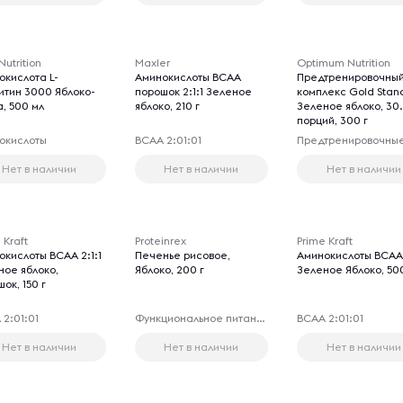
utrition
Maxler
Optimum Nutrition
окислота L-
Аминокислоты BCAA
Предтренировочны
итин 3000 Яблоко-
порошок 2:1:1 Зеленое
комплекс Gold Stan
, 500 мл
яблоко, 210 г
Зеленое яблоко, 30
порций, 300 г
окислоты
ВСАА 2:01:01
Нет в наличии
Нет в наличии
Нет в наличии
 Kraft
Proteinrex
Prime Kraft
окислоты BCAA 2:1:1
Печенье рисовое,
Аминокислоты BCAA 
ное яблоко,
Яблоко, 200 г
Зеленое Яблоко, 500
ок, 150 г
2:01:01
Функциональное питание
ВСАА 2:01:01
Нет в наличии
Нет в наличии
Нет в наличии