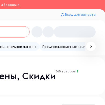
 и Здоровья
Вход для эксперта
нкциональное питание
Предтренировочные комплексы
Те
365 товаров
↑
ены, Скидки