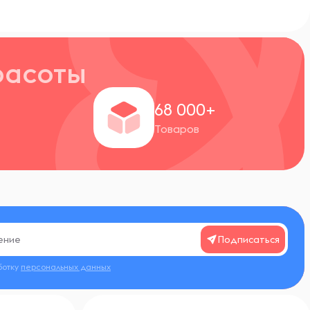
расоты
+
68 000+
Товаров
Подписаться
ботку
персональных данных