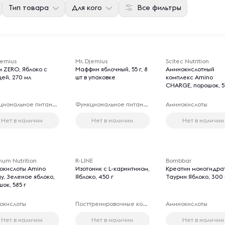
Тип товара
Для кого
Все фильтры
jemius
Mr. Djemius
Scitec Nutrition
 ZERO, Яблоко с
Маффин яблочный, 55 г, 8
Аминокислотный
цей, 270 мл
шт в упаковке
комплекс Aminо
CHARGE, порошок, 5
Функциональное питание
Функциональное питание
Аминокислоты
Нет в наличии
Нет в наличии
Нет в наличии
um Nutrition
R-LINE
Bombbar
окислоты Amino
Изотоник с L-карнитином,
Креатин моногидра
y, Зеленое яблоко,
Яблоко, 450 г
Таурин Яблоко, 300 
ок, 585 г
окислоты
Посттренировочные комплексы
Аминокислоты
Нет в наличии
Нет в наличии
Нет в наличии