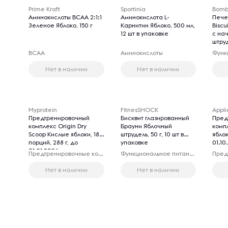
Prime Kraft
Sportinia
Bomb
Аминокислоты BCAA 2:1:1
Аминокислота L-
Пече
Зеленое Яблоко, 150 г
Карнитин Яблоко, 500 мл,
Biscu
12 шт в упаковке
с на
штруд
упак
BCAA
Аминокислоты
Нет в наличии
Нет в наличии
Myprotein
FitnesSHOCK
Appli
Предтренировочный
Бисквит глазированный
Пред
комплекс Origin Dry
Брауни Яблочный
комп
Scoop Кислые яблоки, 18
штрудель, 50 г, 10 шт в
яблок
порций, 288 г, до
упаковке
01.10
01.01.2026 г
Предтренировочные комплексы
Функциональное питание
Нет в наличии
Нет в наличии