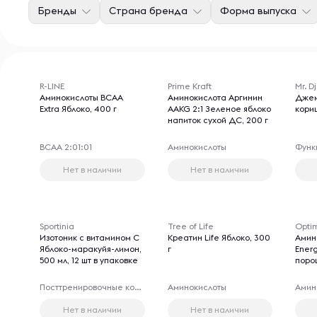
Бренды
Страна бренда
Форма выпуска
R-LINE
Prime Kraft
Mr. D
Аминокислоты BCAA
Аминокислота Аргинин
Джем
Extra Яблоко, 400 г
AAKG 2:1 Зеленое яблоко
кори
напиток сухой ДС, 200 г
ВСАА 2:01:01
Аминокислоты
Нет в наличии
Нет в наличии
Sportinia
Tree of Life
Optim
Изотоник с витамином С
Креатин Life Яблоко, 300
Амин
Яблоко-маракуйя-лимон,
г
Energ
500 мл, 12 шт в упаковке
порош
Посттренировочные комплексы
Аминокислоты
Амин
Нет в наличии
Нет в наличии