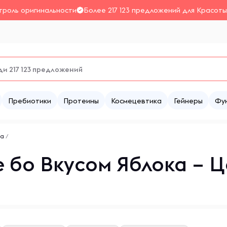
троль оригинальности
Более 217 123 предложений для Красоты
Пребиотики
Протеины
Космецевтика
Гейнеры
Фу
ка
/
 бо Вкусом Яблока – Ц