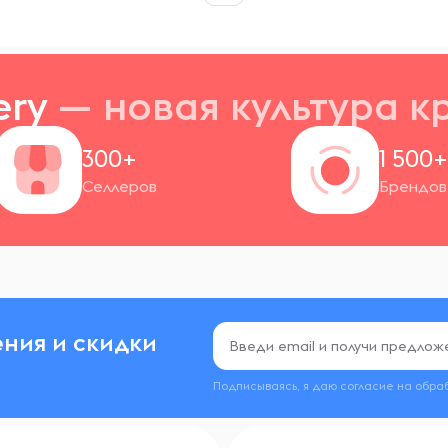
ery
— новая
культура к
300+
1 500
Селлеров
Брендов
ния и скидки
Подписываясь, я даю согласие на обра