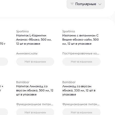
Популярные
Sportinia
Sportinia
Напиток L-Карнитин
Изотоник с витамином С
Ананас-Яблоко, 500 мл,
Вишня-яблоко-лайм, 500
70 г
12 шт в упаковке
мл, 12 шт в упаковке
Аминокислоты
Посттренировочные комплексы
Нет в наличии
Нет в наличии
Bombbar
Bombbar
т +
Напиток Лимонад со
Лимонад со вкусом
г
вкусом яблока, 500 мл, 12
яблока, 330 мл, 12 шт в
шт в упаковке
упаковке
Функциональное питание
Функциональное питание
Нет в наличии
Нет в наличии