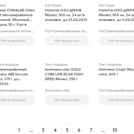
bar
XXI Power
XXI Power
нье CHIKALAB Chika
Напиток ИЗО-ДРИНК
Напиток ИЗО-ДРИН
it неглазированное
Яблоко, 500 мл, 24 шт в
Яблоко, 500 мл, 24 ш
чинкой, Яблочный
упаковке, до 23.06.2025
упаковке, до 11.06.2
ель, 50 г, 9 шт в
овке
Функциональное питание
Посттренировочные комплексы
Нет в наличии
Нет в наличии
Нет в наличии
ed Nutrition
Trec Nutrition
Trec Nutrition
тренировочный
Аминокислоты GOLD
Изотоник Спорт Ябл
лекс ABE Кислое
CORE LINE BCAA HIGH
мята, 400 г
о, 375 г, до
SPEED Яблоко, 250 г
.2026
Предтренировочные комплексы
Аминокислоты
Нет в наличии
Нет в наличии
Нет в наличии
1
...
3
4
5
6
7
...
10