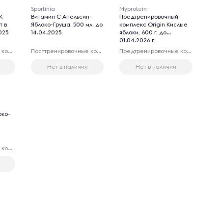
Sportinia
Myprotein
К
Витамин С Апельсин-
Предтренировочный
т в
Яблоко-Груша, 500 мл, до
комплекс Origin Кислые
025
14.04.2025
яблоки, 600 г, до
01.04.2026 г
Посттренировочные комплексы
Посттренировочные комплексы
Предтренировочные комплексы
Нет в наличии
Нет в наличии
око-
Посттренировочные комплексы