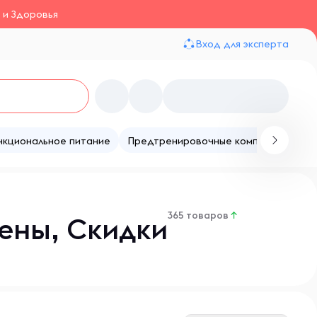
 и Здоровья
Вход для эксперта
нкциональное питание
Предтренировочные комплексы
Те
365 товаров
↑
ены, Скидки