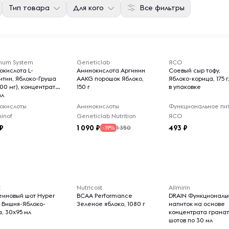
Тип товара
Для кого
Все фильтры
mum System
Geneticlab
ЯСО
окислота L-
Аминокислота Аргинин
Соевый сыр тофу,
итин, Яблоко-Груша
AAKG порошок Яблоко,
Яблоко-корица, 175 г
00 мг), концентрат,
150 г
в упаковке
мл
окислоты
Аминокислоты
inof
Geneticlab Nutrition
ЯСО
1 090
493
1 350
-19%
x
Nutricost
Allmirin
еиновый шот Hyper
BCAA Performance
DRAIN Функциональ
) Вишня-Яблоко-
Зеленое яблоко, 1080 г
напиток на основе
, 30x95 мл
концентрата гранат
шотов по 30 мл