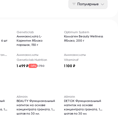
Популярные
Geneticlab
Optimum System
Аминокислота L-
Коллаген Beauty Wellness
, 6 шт
Карнитин Яблоко
Яблоко, 200 г
порошок, 150 г
Функциональное питание
Аминокислоты
Аминокислоты
Geneticlab Nutrition
Vitaminof
1 499
1 100
1 750
-14%
Allmirin
Allmirin
ный
BEAUTY Функциональный
DETOX Функциональный
напиток на основе
напиток на основе
а, 10
концентрата граната, 10
концентрата граната, 10
шотов по 30 мл
шотов по 30 мл