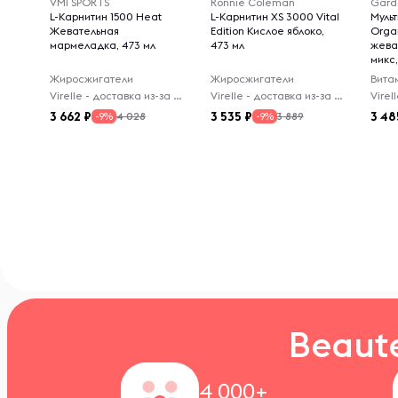
VMI SPORTS
Ronnie Coleman
Garde
L-Карнитин 1500 Heat
L-Карнитин XS 3000 Vital
Муль
Жевательная
Edition Кислое яблоко,
Orga
мармеладка, 473 мл
473 мл
жева
микс,
Жиросжигатели
Жиросжигатели
Вита
Virelle - доставка из-за рубежа
Virelle - доставка из-за рубежа
3 662
3 535
3 48
4 028
3 889
-9%
-9%
Beaut
4 000+