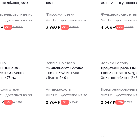
ное яблоко, 300 г
150 г
60 г, 12 шт в упаковк
Предтренировочные комплексы
Жиросжигатели
Virelle - доставка из-за рубежа
Virelle - доставка из-за рубежа
3
3 960
4 306
4 084
4 356
4 737
-9%
-9%
-9%
Bio
Ronnie Coleman
Jacked Factory
рнитин 3000
Аминокислоты Amino
Предтренировочны
Shots Зеленое
Tone + EAA Кислое
комплекс Nitro Surg
о, 473 мл
яблоко, 540 г
Зеленое яблоко, 249
сжигатели
Аминокислоты
Virelle - доставка из-за рубежа
Virelle - доставка из-за рубежа
6
2 964
2 647
4 308
3 260
2 912
-9%
-9%
-9%