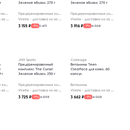
е
Зеленое яблоко, 270 г
Зеленое яблоко, 270 г
Функциональное питание
Предтренировочные комплексы
Предтренировочные комплексы
Virelle - доставка из-за рубежа
Virelle - доставка из-за рубежа
Virelle - доставка из-за рубежа
3 155
3 916
3 471
4 308
-9%
-9%
JNX Sports
Codeage
й
Предтренировочный
Витамины Teen
e
комплекс The Curse!
Clearface для кожи, 60
 г
Зеленое яблоко, 250 г
капсул
Предтренировочные комплексы
Предтренировочные комплексы
Витамины
Virelle - доставка из-за рубежа
Virelle - доставка из-за рубежа
Virelle - доставка из-за рубежа
3 725
3 662
4 098
4 028
-9%
-9%