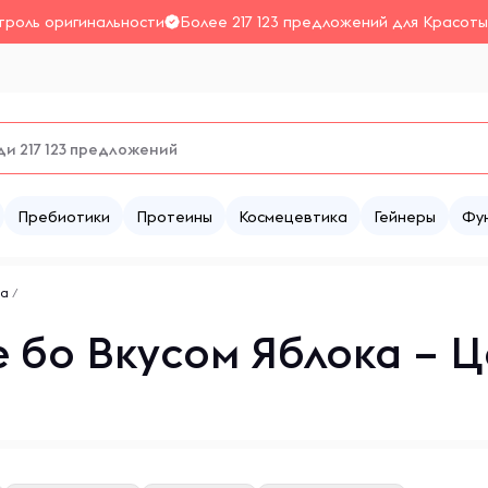
троль оригинальности
Более 217 123 предложений для Красоты
Пребиотики
Протеины
Космецевтика
Гейнеры
Фу
ка
/
 бо Вкусом Яблока – Ц