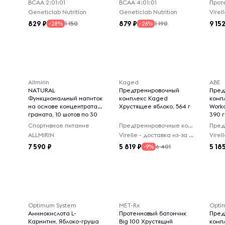
ВСАА 2:01:01
ВСАА 4:01:01
Прот
Geneticlab Nutrition
Geneticlab Nutrition
829
879
9 15
1 150
1 190
-28%
-26%
Allmirin
Kaged
ABE
NATURAL
Предтренировочный
Пред
Функциональный напиток
комплекс Kaged
компл
на основе концентрата
Хрустящее яблоко, 564 г
Worko
граната, 10 шотов по 30
390 г
мл
Спортивное питание
Предтренировочные комплексы
ALLMIRIN
Virelle - доставка из-за рубежа
7 590
5 819
5 18
6 401
-9%
Optimum System
MET-Rx
Optim
Аминокислота L-
Протеиновый батончик
Пред
Карнитин, Яблоко-груша
Big 100 Хрустящий
комп