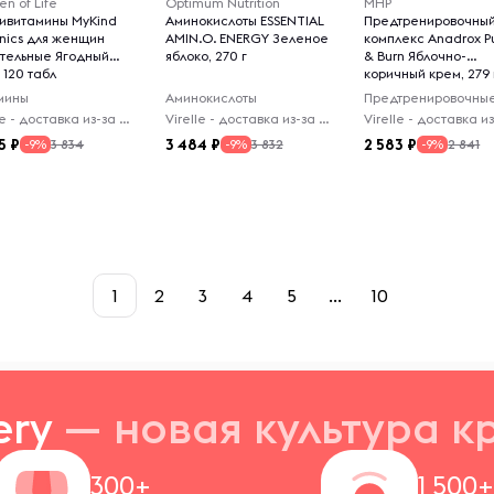
n of Life
Optimum Nutrition
MHP
тивитамины MyKind
Аминокислоты ESSENTIAL
Предтренировочны
nics для женщин
AMIN.O. ENERGY Зеленое
комплекс Anadrox 
тельные Ягодный
яблоко, 270 г
& Burn Яблочно-
 120 табл
коричный крем, 279 
мины
Аминокислоты
Virelle - доставка из-за рубежа
Virelle - доставка из-за рубежа
5
3 484
2 583
3 834
3 832
2 841
-9%
-9%
-9%
1
2
3
4
5
...
10
ery
— новая
культура к
300+
1 500