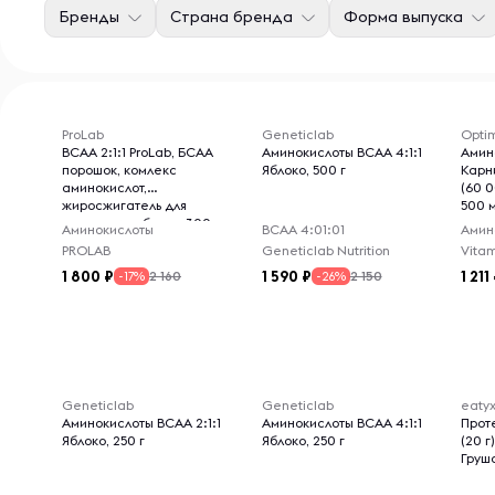
Бренды
Страна бренда
Форма выпуска
ProLab
Geneticlab
Opti
BCAA 2:1:1 ProLab, БСАА
Аминокислоты BCAA 4:1:1
Амин
порошок, комлекс
Яблоко, 500 г
Карн
аминокислот,
(60 0
жиросжигатель для
500 
похудения, яблоко, 300 г
Аминокислоты
ВСАА 4:01:01
Амин
PROLAB
Geneticlab Nutrition
Vitam
1 800
1 590
1 211
2 160
2 150
-17%
-26%
Geneticlab
Geneticlab
eaty
Аминокислоты BCAA 2:1:1
Аминокислоты BCAA 4:1:1
Прот
Яблоко, 250 г
Яблоко, 250 г
(20 г
Груша