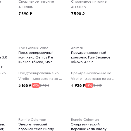
е
Спортивное питание
Спортивное питание
ALLMIRIN
ALLMIRIN
7 590
7 590
The Genius Brand
Animal
й
Предтренировочный
Предтренировочный
 3.0
комплекс Genius Pre
комплекс Fury Зеленое
Кислое яблоко, 315 г
яблоко, 483 г
 г
Предтренировочные комплексы
Предтренировочные комплексы
Предтренировочные комплексы
Virelle - доставка из-за рубежа
Virelle - доставка из-за рубежа
5 185
4 926
5 704
5 419
-9%
-9%
Ronnie Coleman
Ronnie Coleman
чик
Энергетический
Энергетический
ог,
порошок Yeah Buddy
порошок Yeah Buddy