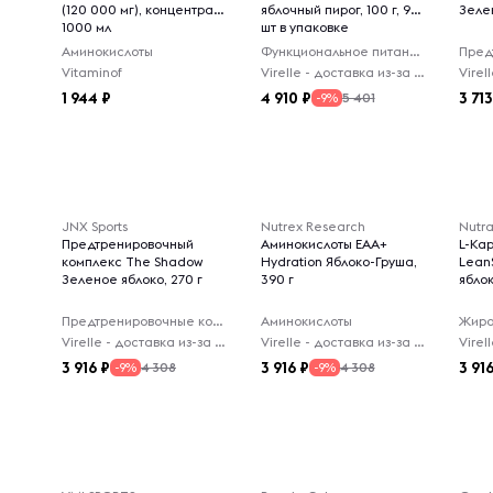
(120 000 мг), концентрат,
яблочный пирог, 100 г, 9
Зеле
1000 мл
шт в упаковке
Аминокислоты
Функциональное питание
Vitaminof
Virelle - доставка из-за рубежа
1 944
4 910
3 71
5 401
-9%
JNX Sports
Nutrex Research
Nutra
Предтренировочный
Аминокислоты EAA+
L-Ка
комплекс The Shadow
Hydration Яблоко-Груша,
Lean
Зеленое яблоко, 270 г
390 г
яблок
Предтренировочные комплексы
Аминокислоты
Жиро
Virelle - доставка из-за рубежа
Virelle - доставка из-за рубежа
3 916
3 916
3 91
4 308
4 308
-9%
-9%