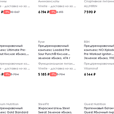
еины
Аминокислоты
Спортивное питани
Virelle - доставка из-за рубежа
Virelle - доставка из-за рубежа
ALLMIRIN
2
6 194
7 590
10 067
6 813
-9%
-9%
Ryse
BSN
тренировочный
Предтренировочный
Предтренировочны
екс Ultimate Pre-
комплекс Loaded Pre
комплекс NO-Xplode
ut Кислое яблоко,
Sour Punch® Кислое
Pre-Workout Igniter
зеленое яблоко, 474 г
Зеленое яблоко, 1110
Предтренировочные комплексы
Функциональное питание
Virelle - доставка из-за рубежа
Virelle - доставка из-за рубежа
Vitaminof
5
5 185
6 144
5 704
5 704
-9%
-9%
um Nutrition
SteelFit
Quest Nutrition
тренировочный
Жиросжигатель Steel
Протеиновый батон
лекс Gold Standard
Sweat Зеленое яблоко,
Quest Яблочный пир