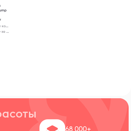
й
Pump
г
Предтренировочные комплексы
Virelle - доставка из-за рубежа
расоты
+
68 000+