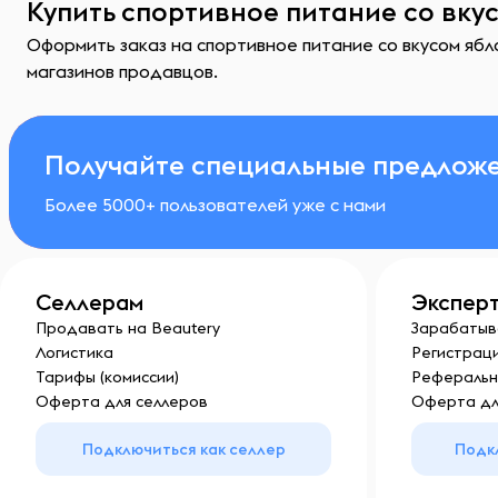
Купить спортивное питание со вку
Оформить заказ на спортивное питание со вкусом ябл
магазинов продавцов.
Получайте специальные предложе
Более 5000+ пользователей уже с нами
Селлерам
Экспер
Продавать на Beautery
Зарабатыв
Логистика
Регистраци
Тарифы (комиссии)
Реферальн
Оферта для селлеров
Оферта дл
Подключиться как селлер
Подк