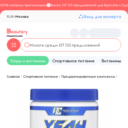
100% контроль оригинальности
Более 217 123 предложений для Красоты и Здо
Вход для эксперта
RUB
Москва
БАДы и витамины
Спортивное питание
Витамины
Главная
/
Спортивное питание
/
Предтренировочные комплексы
/