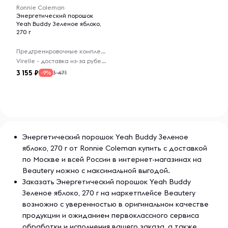
сукралоза, лимонная кислота, силикат кальция, диоксид
Ronnie Coleman
Энергетический порошок
кремния, fd & amp; c желтый № 5 & amp; fd & amp; c
Yeah Buddy Зеленое яблоко,
синий # 1.
270 г
Предупреждение об аллергенах. Производится на
Предтренировочные комплексы
оборудовании, на котором обрабатываются продукты,
Virelle - доставка из-за рубежа
содержащие молоко, яйца, сои, ракообразных, пшеница
3 155
3 471
-9%
и древесные орехи.
Предупреждения
Перед употреблением внимательно прочтите этикетку!
Энергетический порошок Yeah Buddy Зеленое
Не предназначено для лиц младше 18 лет. Не следует
яблоко, 270 г от Ronnie Coleman купить с доставкой
превышать рекомендуемую дозировку. Содержит
по Москве и всей России в интернет-магазинах на
кофеин. Не употребляйте синефрин или кофеин из
Beautery можно с максимальной выгодой.
других источников, включая, помимо прочего, кофе, чай,
Заказать Энергетический порошок Yeah Buddy
газированные напитки и другие пищевые добавки или
Зеленое яблоко, 270 г на маркетплейсе Beautery
лекарства, содержащие фенилэфрин или кофеин.
возможно с уверенностью в оригинальном качестве
Проконсультируйтесь с врачом перед использованием,
продукции и ожиданием первоклассного сервиса
если вы беременны или кормите грудью, принимаете
обработки и исполнения вашего заказа, а также