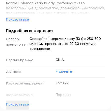
Ronnie Coleman Yeah Buddy Pre-Workout - это
безопасный для здоровья предтренировочный порошок,
предназначенный для концентрации внимания и
серьезного повышения выносливости. Его формула
Показать все
содержит динамин, L-цитруллин, кофеин и другие
ингредиенты, которые сделают вашу тренировку в два
Подробная информация
раза эффективнее.
Смешайте 1 мерную ложку (10 г) с 250-300
Способ
Лазерная фокусировка
мл воды, принимать за 20-30 минут до
применения
тренировки
Смотрите на цель, а не на препятствие, чтобы ничто не
помешало вам достичь поставленной цели.
США
Страна бренда
Повышение производительности
Мужчины
Для кого
Вы давно хотели попытаться побить собственный
Кофеин
Ключевой ингредиент
рекорд, и предтренировочная пудра Yeah Buddy
поможет вам.
Порошок
Форма выпуска
Интенсивная чистая энергия
Показать все