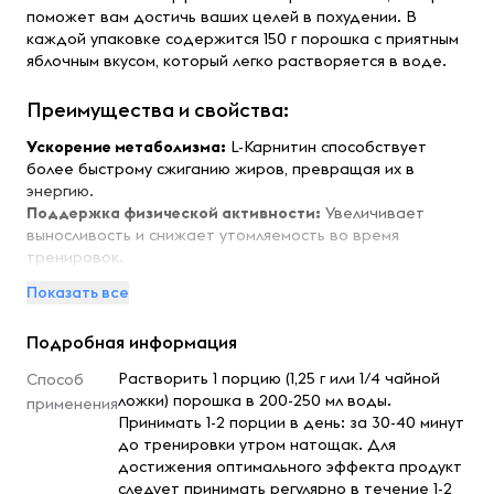
поможет вам достичь ваших целей в похудении. В
каждой упаковке содержится 150 г порошка с приятным
яблочным вкусом, который легко растворяется в воде.
Преимущества и свойства:
Ускорение метаболизма:
L-Карнитин способствует
более быстрому сжиганию жиров, превращая их в
энергию.
Поддержка физической активности:
Увеличивает
выносливость и снижает утомляемость во время
тренировок.
Снижение жировой массы:
Эффективен для тех, кто
Показать все
стремится уменьшить процент жира в организме.
Улучшение обмена веществ:
Способствует улучшению
Подробная информация
обмена веществ и поддержанию нормального уровня
сахара в крови.
Растворить 1 порцию (1,25 г или 1/4 чайной
Способ
Приятный вкус:
Яблочный вкус делает употребление
ложки) порошка в 200-250 мл воды.
применения
порошка приятным и легким.
Принимать 1-2 порции в день: за 30-40 минут
до тренировки утром натощак. Для
Особенности:
достижения оптимального эффекта продукт
следует принимать регулярно в течение 1-2