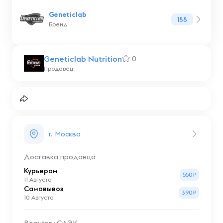
Geneticlab
188
Бренд
Geneticlab Nutrition
0
Продавец
г. Москва
Доставка продавца
Курьером
550₽
11 Августа
Самовывоз
390₽
10 Августа