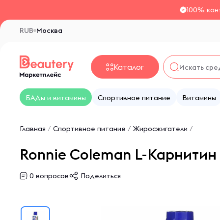
100% кон
RUB
Москва
Каталог
БАДы и витамины
Спортивное питание
Витамины
Главная
/
Спортивное питание
/
Жиросжигатели
/
Ronnie Coleman L-Карнитин X
0
вопросов
Поделиться