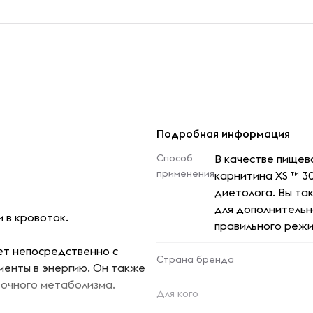
Подробная информация
Способ
В качестве пищев
применения
карнитина XS ™ 3
диетолога. Вы та
для дополнительн
 в кровоток.
правильного режи
ет непосредственно с
Страна бренда
енты в энергию. Он также
точного метаболизма.
Для кого