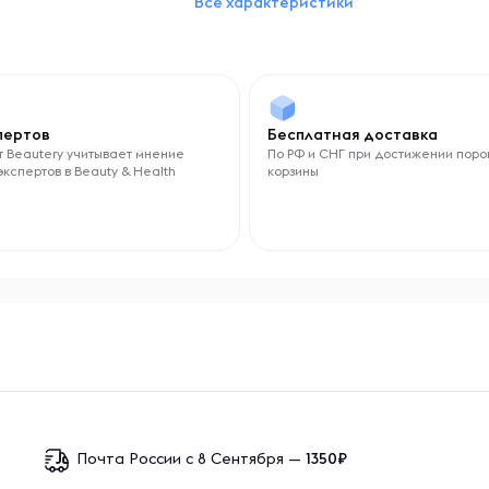
Все характеристики
Добавки
Витамины
Форма выпуска
Жидкость
спертов
Бесплатная доставка
 Beautery учитывает мнение
По РФ и СНГ при достижении поро
экспертов в Beauty & Health
корзины
Почта России с 8 Сентября —
1350₽