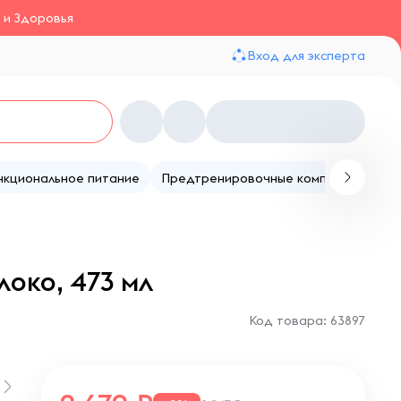
 и Здоровья
Вход для эксперта
нкциональное питание
Предтренировочные комплексы
Те
локо, 473 мл
Код товара: 63897