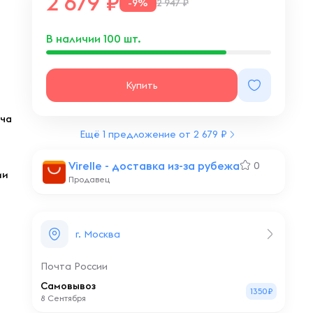
2 679
-9%
2 947 ₽
В наличии
100
шт.
Купить
ача
Ещё 1 предложение от 2 679 ₽
Virelle - доставка из-за рубежа
0
ии
Продавец
г. Москва
Почта России
Самовывоз
1350₽
8 Сентября