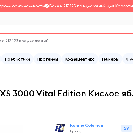
троль оригинальности
Более 217 123 предложений для Красоты
Пребиотики
Протеины
Космецевтика
Гейнеры
Фу
S 3000 Vital Edition Кислое яб
Ronnie Coleman
29
Бренд