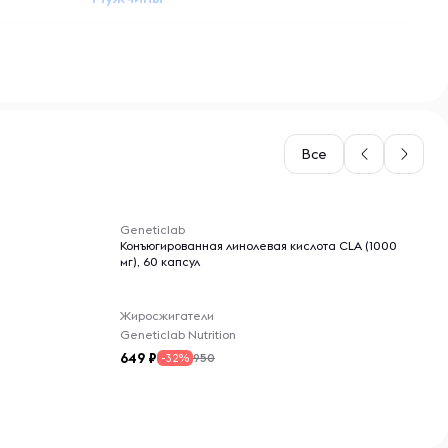
Витамины
Жидкость
Все
-- : -- : --
Geneticlab
Конъюгированная линолевая кислота CLA (1000
мг), 60 капсул
Жиросжигатели
Geneticlab Nutrition
649
950
-32%