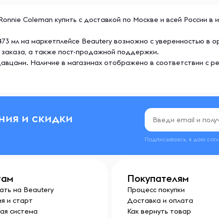
редприятии, где также
от Ronnie Coleman купить с доставкой по Москве и всей России 
 орехи, рыбы и моллюсков.
о, 473 мл на маркетплейсе Beautery возможно с уверенностью в
 заказа, а также пост-продажной поддержки.
щем стандарту cGMP, из
авцами. Наличие в магазинах отображено в соответствии с р
тку!
ния и скидки
 и / или использования
Подписываясь, я даю сог
Перед приемом L-карнитина
уйтесь с врачом, если вы не
аете от каких-либо
там
Покупателям
е какие-либо медицинские
ать на Beautery
Процесс покупки
их беременность. Сократите
я и старт
Доставка и оплата
либо побочные реакции,
ая система
Как вернуть товар
а. Хранить в месте,