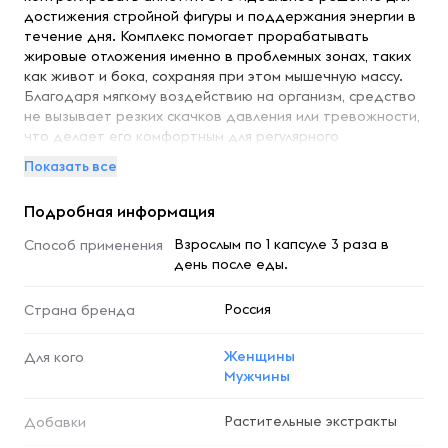
достижения стройной фигуры и поддержания энергии в
течение дня. Комплекс помогает прорабатывать
жировые отложения именно в проблемных зонах, таких
как живот и бока, сохраняя при этом мышечную массу.
Благодаря мягкому воздействию на организм, средство
не вызывает резких скачков давления или тревожности,
что делает его комфортным для регулярного
применения.
Показать все
Преимущества:
Подробная информация
Умная формула:
Содержит активные компоненты, такие
Взрослым по 1 капсуле 3 раза в
Способ применения
как экстракт гарцинии камбоджийской, L-карнитин L-
день после еды.
тартрат, экстракт зеленого чая и пиколинат хрома —
они запускают липолиз, улучшают обмен веществ и
Россия
Страна бренда
ускоряют переработку жиров.
Контроль аппетита:
Сочетание растительных
экстрактов и микроэлементов помогает снизить чувство
Женщины
Для кого
голода и уменьшить общее потребление калорий, что
Мужчины
облегчает соблюдение диеты.
Максимальный результат — минимум усилий:
Комплекс
Растительные экстракты
Добавки
работает сразу по нескольким направлениям: