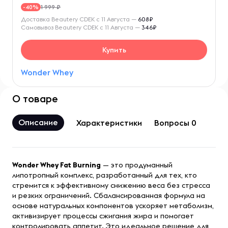
1 999 ₽
-40%
Доставка Beautery CDEK с 11 Августа —
608₽
Самовывоз Beautery CDEK с 11 Августа —
346₽
Купить
Wonder Whey
О товаре
Описание
Характеристики
Вопросы 0
Wonder Whey Fat Burning
— это продуманный
липотропный комплекс, разработанный для тех, кто
стремится к эффективному снижению веса без стресса
и резких ограничений. Сбалансированная формула на
основе натуральных компонентов ускоряет метаболизм,
активизирует процессы сжигания жира и помогает
контролировать аппетит. Это идеальное решение для