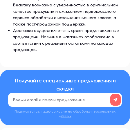
вас на пути к сильному и выносливому телу. Главные
Beautery возможно с уверенностью в оригинальном
ценности бренда — честный состав, чистый вкус и
качестве продукции и ожиданием первоклассного
понятный результат. Wonder Whey не обещает чудес, но
сервиса обработки и исполнения вашего заказа, а
помогает шаг за шагом делать невозможное
возможным.
также пост-продажной поддержки.
Доставка осуществляется в сроки, представленные
продавцами. Наличие в магазинах отображено в
соответствии с реальными остатками на складах
продавцов.
Получайте специальные предложения и
скидки
Подписываясь, я даю согласие на обработку
персональных
данных