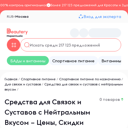
100% контроль оригинальности
Более 217 123 предложений для Красоты и Здо
Вход для эксперта
RUB
Москва
БАДы и витамины
Спортивное питание
Витамины
Главная
/
Спортивное питание
/
Спортивное питание по назначению
/
Для связок и суставов
/
Средства для связок и суставов с нейтральным
вкусом
/
0 товаров
↑
Средства для Связок и
Суставов с Нейтральным
Вкусом – Цены, Скидки