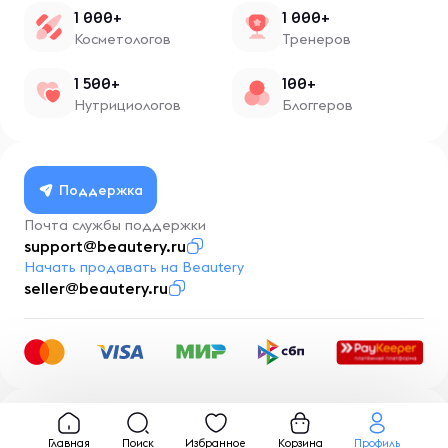
1 000+
1 000+
Косметологов
Тренеров
1 500+
100+
Нутрициологов
Блоггеров
Поддержка
Почта службы поддержки
support@beautery.ru
Начать продавать на Beautery
seller@beautery.ru
Разработка
BusinessMentor.ru
Главная
Поиск
Избранное
Корзина
Профиль