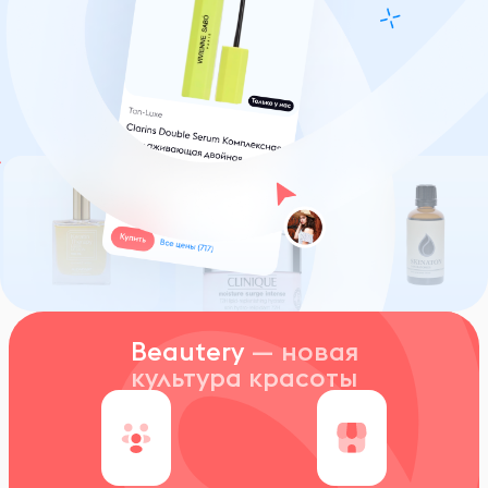
Beautery
— новая
культура красоты