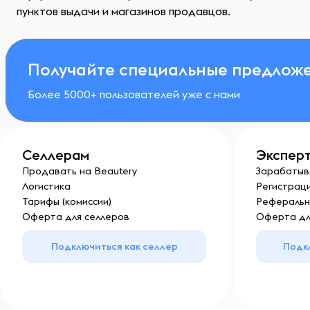
пунктов выдачи и магазинов продавцов.
Получайте специальные предложе
Более 5000+ пользователей уже с нами
Селлерам
Экспер
Продавать на Beautery
Зарабатыв
Логистика
Регистраци
Тарифы (комиссии)
Реферальн
Оферта для селлеров
Оферта дл
Подключиться как селлер
Подк