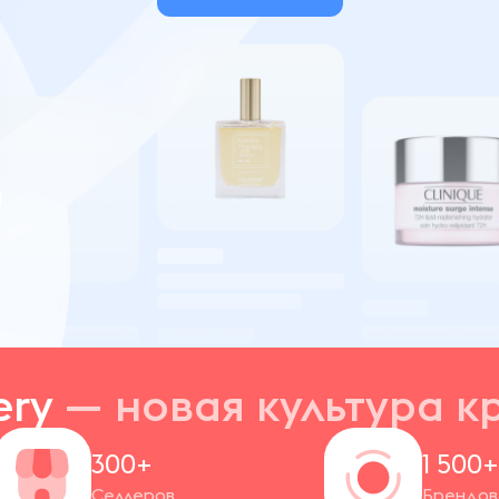
ery
— новая
культура к
300+
1 500
Селлеров
Брендов