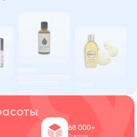
расоты
+
68 000+
Товаров