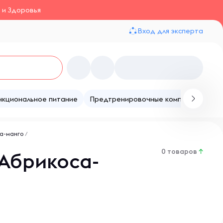
 и Здоровья
Вход для эксперта
нкциональное питание
Предтренировочные комплексы
Те
са-манго
/
0 товаров
↑
 Абрикоса-