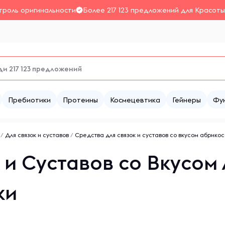
троль оригинальности
Более 217 123 предложений для Красоты
Пребиотики
Протеины
Космецевтика
Гейнеры
Фу
/
Для связок и суставов
/
Средства для связок и суставов со вкусом абрико
 и Суставов со Вкусом
ки