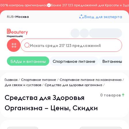
100% контроль оригинальности
Более 217 123 предложений для Красоты и Здо
Вход для эксперта
RUB
Москва
БАДы и витамины
Спортивное питание
Витамины
Главная
/
Спортивное питание
/
Спортивное питание по назначению
/
Для связок и суставов
/
Средства для здоровья организма
/
0 товаров
↑
Средства для Здоровья
Организма – Цены, Скидки