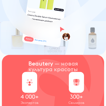
Beautery
— новая
культура красоты
4 000+
300+
Экспертов
Селлеров