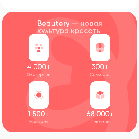
Beautery
— новая
культура красоты
4 000+
300+
Экспертов
Селлеров
1 500+
68 000+
Брендов
Товаров