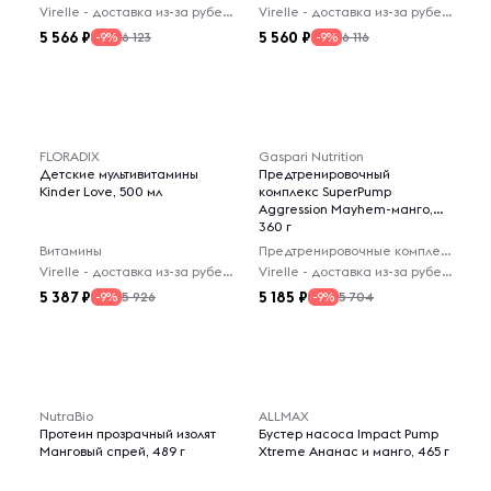
Virelle - доставка из-за рубежа
Virelle - доставка из-за рубежа
5 566
5 560
6 123
6 116
-9%
-9%
FLORADIX
Gaspari Nutrition
Детские мультивитамины
Предтренировочный
Kinder Love, 500 мл
комплекс SuperPump
Aggression Mayhem-манго,
360 г
Витамины
Предтренировочные комплексы
Virelle - доставка из-за рубежа
Virelle - доставка из-за рубежа
5 387
5 185
5 926
5 704
-9%
-9%
NutraBio
ALLMAX
Протеин прозрачный изолят
Бустер насоса Impact Pump
Манговый спрей, 489 г
Xtreme Ананас и манго, 465 г