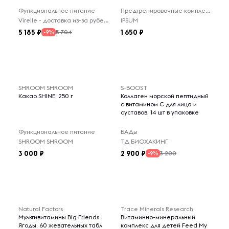
Функциональное питание
Предтренировочные комплексы
Virelle - доставка из-за рубежа
IPSUM
5 185
1 650
5 704
-9%
SHROOM SHROOM
S-BOOST
Какао SHINE, 250 г
Коллаген морской пептидный
с витамином С для лица и
суставов, 14 шт в упаковке
Функциональное питание
БАДы
SHROOM SHROOM
ТД БИОХАКИНГ
3 000
2 900
3 200
-9%
Natural Factors
Trace Minerals Research
Мультивитамины Big Friends
Витаминно-минеральный
Ягоды, 60 жевательных табл
комплекс для детей Feed My