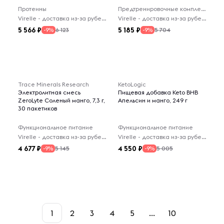
Протеины
Предтренировочные комплексы
Virelle - доставка из-за рубежа
Virelle - доставка из-за рубежа
5 566
5 185
6 123
5 704
-9%
-9%
Trace Minerals Research
KetoLogic
Электролитная смесь
Пищевая добавка Keto BHB
ZeroLyte Соленый манго, 7,3 г,
Апельсин и манго, 249 г
30 пакетиков
Функциональное питание
Функциональное питание
Virelle - доставка из-за рубежа
Virelle - доставка из-за рубежа
4 677
4 550
5 145
5 005
-9%
-9%
1
2
3
4
5
...
10