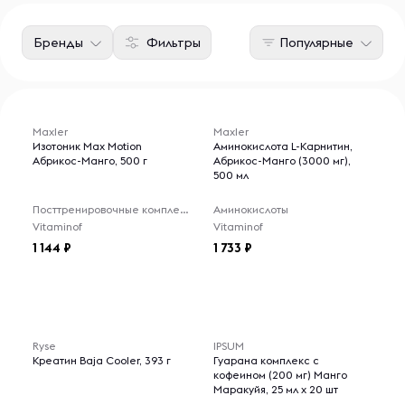
Бренды
Фильтры
Популярные
Maxler
Maxler
Изотоник Max Motion
Аминокислота L-Карнитин,
Абрикос-Манго, 500 г
Абрикос-Манго (3000 мг),
500 мл
Посттренировочные комплексы
Аминокислоты
Vitaminof
Vitaminof
1 144
1 733
Ryse
IPSUM
Креатин Baja Cooler, 393 г
Гуарана комплекс с
кофеином (200 мг) Манго
Маракуйя, 25 мл x 20 шт