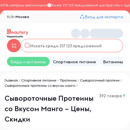
100% контроль оригинальности
Более 217 123 предложений для Красоты и Здо
Вход для эксперта
RUB
Москва
БАДы и витамины
Спортивное питание
Витамины
Главная
/
Спортивное питание
/
Протеины
/
Сывороточный протеин
/
Сывороточные протеины со вкусом манго
/
392 товара
↑
Сывороточные Протеины
со Вкусом Манго – Цены,
Скидки