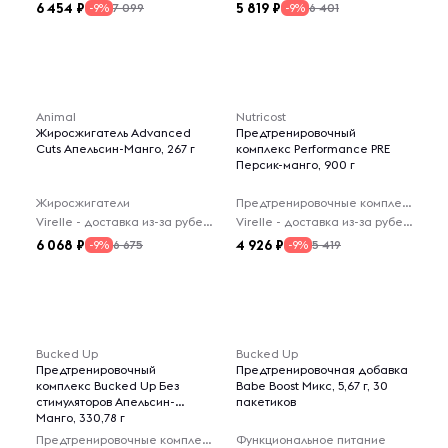
6 454
5 819
7 099
6 401
-9%
-9%
Animal
Nutricost
Жиросжигатель Advanced
Предтренировочный
Cuts Апельсин-Манго, 267 г
комплекс Performance PRE
Персик-манго, 900 г
Жиросжигатели
Предтренировочные комплексы
Virelle - доставка из-за рубежа
Virelle - доставка из-за рубежа
6 068
4 926
6 675
5 419
-9%
-9%
Bucked Up
Bucked Up
Предтренировочный
Предтренировочная добавка
комплекс Bucked Up Без
Babe Boost Микс, 5,67 г, 30
стимуляторов Апельсин-
пакетиков
Манго, 330,78 г
Предтренировочные комплексы
Функциональное питание