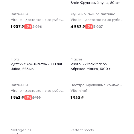
Brain Фруктовый пунш, 60 шт
Витамины
Функциональное питание
Virelle - доставка из-за рубежа
Virelle - доставка из-за рубежа
1 907
4 552
2 098
5 007
-9%
-9%
Flora
Maxler
Детские мультивитамины Fruit
Изотоник Max Motion
Juice, 226 мл
Абрикос-Манго, 1000 г
Витамины
Посттренировочные комплексы
Virelle - доставка из-за рубежа
Vitaminof
1 963
1 933
2 159
-9%
Metagenics
Perfect Sports