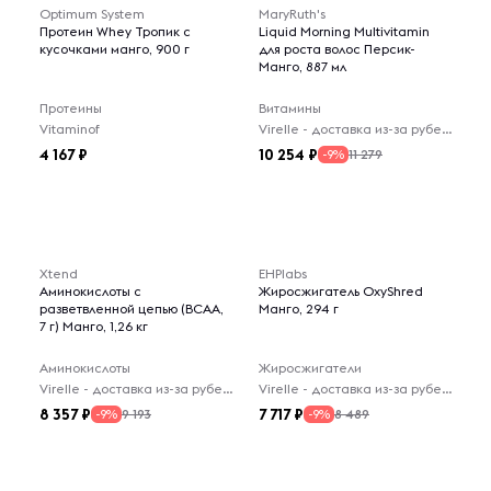
Optimum System
MaryRuth's
Протеин Whey Тропик с
Liquid Morning Multivitamin
кусочками манго, 900 г
для роста волос Персик-
Манго, 887 мл
Протеины
Витамины
Vitaminof
Virelle - доставка из-за рубежа
4 167
10 254
11 279
-9%
Xtend
EHPlabs
Аминокислоты с
Жиросжигатель OxyShred
разветвленной цепью (BCAA,
Манго, 294 г
7 г) Манго, 1,26 кг
Аминокислоты
Жиросжигатели
Virelle - доставка из-за рубежа
Virelle - доставка из-за рубежа
8 357
7 717
9 193
8 489
-9%
-9%