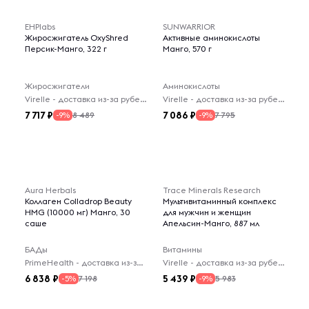
EHPlabs
SUNWARRIOR
Жиросжигатель OxyShred
Активные аминокислоты
Персик-Манго, 322 г
Манго, 570 г
Жиросжигатели
Аминокислоты
Virelle - доставка из-за рубежа
Virelle - доставка из-за рубежа
7 717
7 086
8 489
7 795
-9%
-9%
Aura Herbals
Trace Minerals Research
Коллаген Colladrop Beauty
Мультивитаминный комплекс
HMG (10000 мг) Манго, 30
для мужчин и женщин
саше
Апельсин-Манго, 887 мл
БАДы
Витамины
PrimeHealth - доставка из-за рубежа
Virelle - доставка из-за рубежа
6 838
5 439
7 198
5 983
-5%
-9%