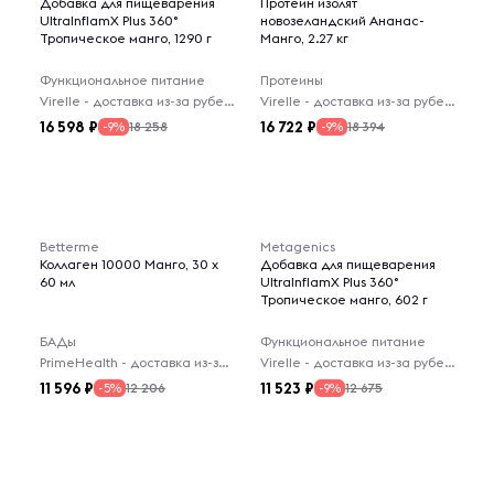
Добавка для пищеварения
Протеин изолят
UltralnflamX Plus 360°
новозеландский Ананас-
Тропическое манго, 1290 г
Манго, 2.27 кг
Функциональное питание
Протеины
Virelle - доставка из-за рубежа
Virelle - доставка из-за рубежа
16 598
16 722
18 258
18 394
-9%
-9%
Betterme
Metagenics
Коллаген 10000 Манго, 30 x
Добавка для пищеварения
60 мл
UltralnflamX Plus 360°
Тропическое манго, 602 г
БАДы
Функциональное питание
PrimeHealth - доставка из-за рубежа
Virelle - доставка из-за рубежа
11 596
11 523
12 206
12 675
-5%
-9%