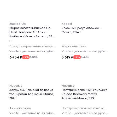
Bucked Up
Kaged
Жиросжигатель Bucked Up
Яблочный уксус Апельсин-
Heat Hardcore Майами-
Манго, 204 г
Клубника-Манго-Ананас, 228
г
Предтренировочные комплексы
Жиросжигатели
Virelle - доставка из-за рубежа
Virelle - доставка из-за рубежа
6 454
5 819
7 099
6 401
-9%
-9%
NutraBio
NutraBio
Заряд аминокислот во время
Посттренировочный комплекс
тренировки Апельсин-Манго,
Reload Recovery Matrix
718 г
Апельсин-Манго, 829 г
Аминокислоты
Посттренировочные комплексы
Virelle - доставка из-за рубежа
Virelle - доставка из-за рубежа