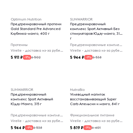
Optimum Nutrition
SUNWARRIOR
Предтренировочный протеин
Предтренировочный
Gold Standard Pre Advanced
комплекс Sport Активный Без
Клубника-манго, 400 г
стимуляторов Юдзу-манго, 315
г
Протеины
Предтренировочные комплексы
Virelle - доставка из-за рубежа
Virelle - доставка из-за рубежа
5 911
5 944
6 502
6 538
-9%
-9%
SUNWARRIOR
NutraBio
Предтренировочный
Углеводный напиток
комплекс Sport Активный
восстанавливающий Super
Юдзу-Манго, 315 г
Carb Апельсин и манго, 841 г
Предтренировочные комплексы
Функциональное питание
Virelle - доставка из-за рубежа
Virelle - доставка из-за рубежа
5 944
5 819
6 538
6 401
-9%
-9%