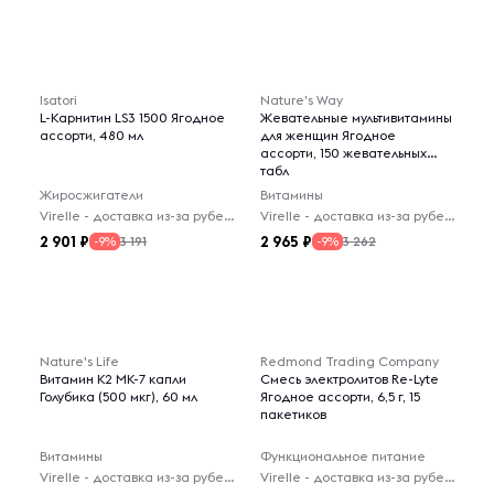
Isatori
Nature's Way
L-Карнитин LS3 1500 Ягодное
Жевательные мультивитамины
ассорти, 480 мл
для женщин Ягодное
ассорти, 150 жевательных
табл
Жиросжигатели
Витамины
Virelle - доставка из-за рубежа
Virelle - доставка из-за рубежа
2 901
2 965
3 191
3 262
-9%
-9%
Nature's Life
Redmond Trading Company
Витамин K2 MK-7 капли
Смесь электролитов Re-Lyte
Голубика (500 мкг), 60 мл
Ягодное ассорти, 6,5 г, 15
пакетиков
Витамины
Функциональное питание
Virelle - доставка из-за рубежа
Virelle - доставка из-за рубежа