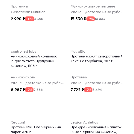
Протеины
Функциональное питание
Geneticlab Nutrition
Virelle - доставка из-за рубежа
2 990
15 330
3 350
16 863
-11%
-9%
controlled labs
NutraBio
Аминокислотный комплекс
Протеин изолят сывороточный
Purple Wraath Пурпурный
Кексы с голубикой, 907 г
лимонад, 1108 г
Аминокислоты
Протеины
Virelle - доставка из-за рубежа
Virelle - доставка из-за рубежа
8 987
7 722
9 886
8 494
-9%
-9%
Redcon1
Legion Athletics
Протеин MRE Lite Черничный
Предтренировочный напиток
пирог, 870 г
Pulse Черничный лимонад,