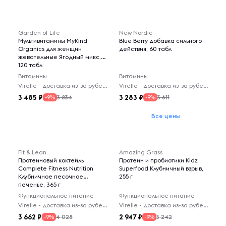
Garden of Life
New Nordic
Мультивитамины MyKind
Blue Berry добавка сильного
Organics для женщин
действия, 60 табл
жевательные Ягодный микс,
120 табл
Витамины
Витамины
Virelle - доставка из-за рубежа
Virelle - доставка из-за рубежа
3 485
3 283
3 834
3 611
-9%
-9%
Все цены
Fit & Lean
Amazing Grass
Протеиновый коктейль
Протеин и пробиотики Kidz
Complete Fitness Nutrition
Superfood Клубничный взрыв,
Клубничное песочное
255 г
печенье, 365 г
Функциональное питание
Функциональное питание
Virelle - доставка из-за рубежа
Virelle - доставка из-за рубежа
3 662
2 947
4 028
3 242
-9%
-9%