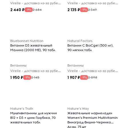
Virelle - доставка из-за рубежа
Virelle - доставка из-за рубежа
2 440
2 135
2 684
2 349
-9%
-9%
Bluebonnet Nutrition
Natural Factors
Витамин D3 жевательный
Витамин C BioCgel (500 мг),
Малина (2000 МЕ), 90 табл
90 мягких табл
Витамины
Витамины
Virelle - доставка из-за рубежа
Virelle - доставка из-за рубежа
1 950
1 907
2 145
2 098
-9%
-9%
Nature's Truth
Nature's Way
Мультивитамины для мужчин
Жевательные мармеладки
B12 + D3 + цинк Голубика, 70
Women's Premium Multivitamin
жевательных табл
Виноград-Вишня-Черника
Асаи, 75 шт