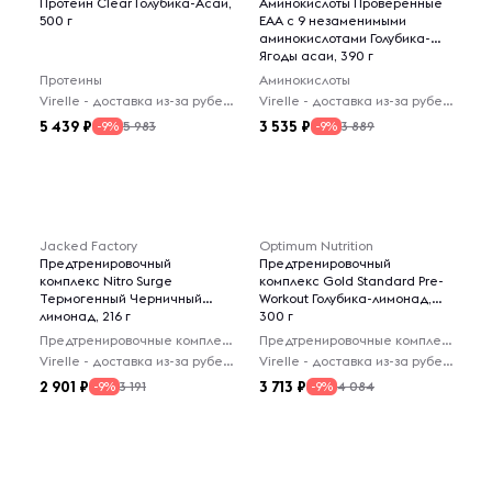
Протеин Clear Голубика-Асаи,
Аминокислоты Проверенные
500 г
EAA с 9 незаменимыми
аминокислотами Голубика-
Ягоды асаи, 390 г
Протеины
Аминокислоты
Virelle - доставка из-за рубежа
Virelle - доставка из-за рубежа
5 439
3 535
5 983
3 889
-9%
-9%
Jacked Factory
Optimum Nutrition
Предтренировочный
Предтренировочный
комплекс Nitro Surge
комплекс Gold Standard Pre-
Термогенный Черничный
Workout Голубика-лимонад,
лимонад, 216 г
300 г
Предтренировочные комплексы
Предтренировочные комплексы
Virelle - доставка из-за рубежа
Virelle - доставка из-за рубежа
2 901
3 713
3 191
4 084
-9%
-9%