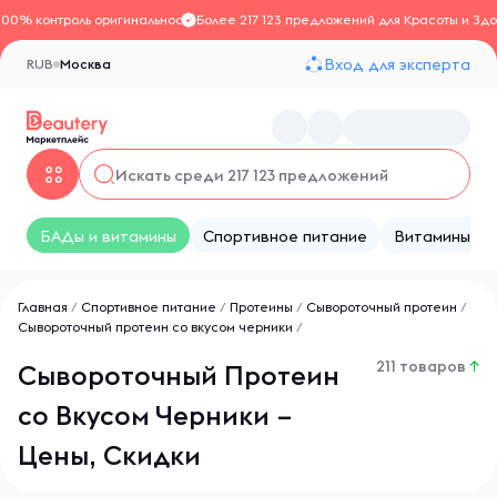
100% контроль оригинальности
Более 217 123 предложений для Красоты и Здо
Вход для эксперта
RUB
Москва
БАДы и витамины
Спортивное питание
Витамины
Главная
/
Спортивное питание
/
Протеины
/
Сывороточный протеин
/
Сывороточный протеин со вкусом черники
/
211 товаров
↑
Сывороточный Протеин
со Вкусом Черники –
Цены, Скидки