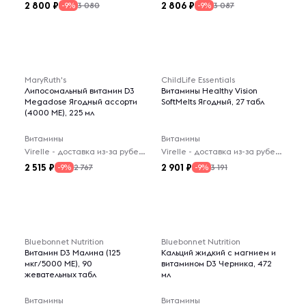
2 800
2 806
3 080
3 087
-9%
-9%
MaryRuth's
ChildLife Essentials
Липосомальный витамин D3
Витамины Healthy Vision
Megadose Ягодный ассорти
SoftMelts Ягодный, 27 табл
(4000 МЕ), 225 мл
Витамины
Витамины
Virelle - доставка из-за рубежа
Virelle - доставка из-за рубежа
2 515
2 901
2 767
3 191
-9%
-9%
Bluebonnet Nutrition
Bluebonnet Nutrition
Витамин D3 Малина (125
Кальций жидкий с магнием и
мкг/5000 МЕ), 90
витамином D3 Черника, 472
жевательных табл
мл
Витамины
Витамины