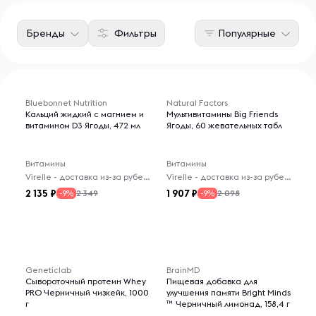
Бренды
Фильтры
Популярные
Bluebonnet Nutrition
Natural Factors
Кальций жидкий с магнием и
Мультивитамины Big Friends
витамином D3 Ягоды, 472 мл
Ягоды, 60 жевательных табл
Витамины
Витамины
Virelle - доставка из-за рубежа
Virelle - доставка из-за рубежа
2 135
1 907
2 349
2 098
-9%
-9%
Geneticlab
BrainMD
Сывороточный протеин Whey
Пищевая добавка для
PRO Черничный чизкейк, 1000
улучшения памяти Bright Minds
г
™ Черничный лимонад, 158,4 г