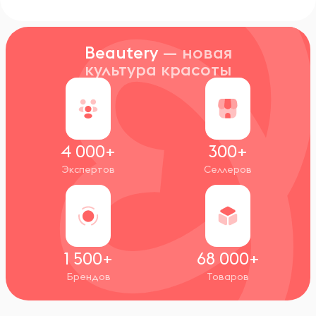
Beautery
— новая
культура красоты
4 000+
300+
Экспертов
Селлеров
1 500+
68 000+
Брендов
Товаров