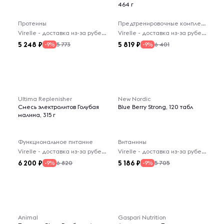
464 г
Протеины
Предтренировочные комплексы
Virelle - доставка из-за рубежа
Virelle - доставка из-за рубежа
5 248
5 819
5 773
6 401
-9%
-9%
Ultima Replenisher
New Nordic
Смесь электролитов Голубая
Blue Berry Strong, 120 табл
малина, 315 г
Функциональное питание
Витамины
Virelle - доставка из-за рубежа
Virelle - доставка из-за рубежа
6 200
5 186
6 820
5 705
-9%
-9%
Animal
Gaspari Nutrition