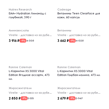
Nutrex Research
Codeage
EAA+ Hydration Лимонад с
Витамины Teen Clearface для
голубикой, 390 г
кожи, 60 капсул
Аминокислоты
Витамины
Virelle - доставка из-за рубежа
Virelle - доставка из-за рубежа
3 916
3 662
4 308
4 028
-9%
-9%
Ronnie Coleman
Ronnie Coleman
L-Карнитин XS 3000 Vital
L-Карнитин XS 3000 Vital
Edition Ягодное ассорти, 473
Edition Голубая малина, 473 мл
мл
Жиросжигатели
Жиросжигатели
Virelle - доставка из-за рубежа
Virelle - доставка из-за рубежа
2 850
2 679
3 135
2 947
-9%
-9%