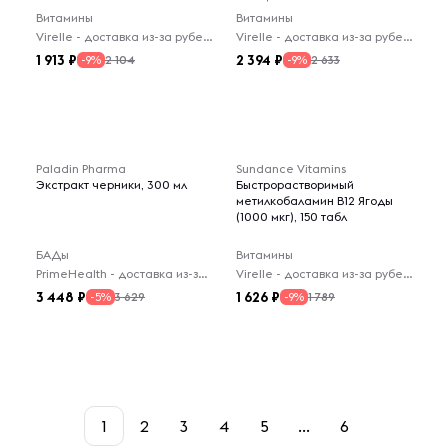
Витамины
Витамины
Virelle - доставка из-за рубежа
Virelle - доставка из-за рубежа
1 913
2 394
2 104
2 633
-9%
-9%
Paladin Pharma
Sundance Vitamins
Экстракт черники, 300 мл
Быстрорастворимый
метилкобаламин B12 Ягоды
(1000 мкг), 150 табл
БАДы
Витамины
PrimeHealth - доставка из-за рубежа
Virelle - доставка из-за рубежа
3 448
1 626
3 629
1 789
-5%
-9%
1
2
3
4
5
...
6