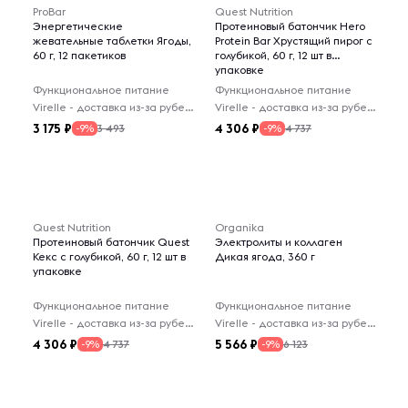
ProBar
Quest Nutrition
Энергетические
Протеиновый батончик Hero
жевательные таблетки Ягоды,
Protein Bar Хрустящий пирог с
60 г, 12 пакетиков
голубикой, 60 г, 12 шт в
упаковке
Функциональное питание
Функциональное питание
Virelle - доставка из-за рубежа
Virelle - доставка из-за рубежа
3 175
4 306
3 493
4 737
-9%
-9%
Quest Nutrition
Organika
Протеиновый батончик Quest
Электролиты и коллаген
Кекс с голубикой, 60 г, 12 шт в
Дикая ягода, 360 г
упаковке
Функциональное питание
Функциональное питание
Virelle - доставка из-за рубежа
Virelle - доставка из-за рубежа
4 306
5 566
4 737
6 123
-9%
-9%