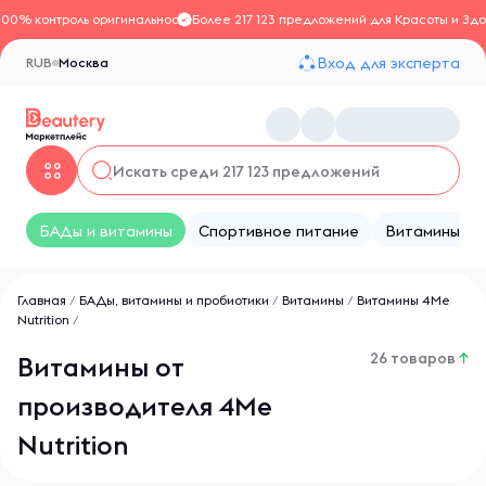
100% контроль оригинальности
Более 217 123 предложений для Красоты и Здо
Вход для эксперта
RUB
Москва
БАДы и витамины
Спортивное питание
Витамины
Главная
/
БАДы, витамины и пробиотики
/
Витамины
/
Витамины 4Me
Nutrition
/
26 товаров
↑
Витамины от
производителя 4Me
Nutrition