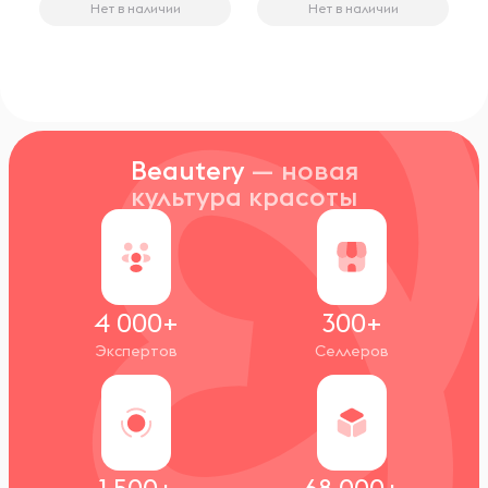
Нет в наличии
Нет в наличии
Beautery
— новая
культура красоты
4 000+
300+
Экспертов
Селлеров