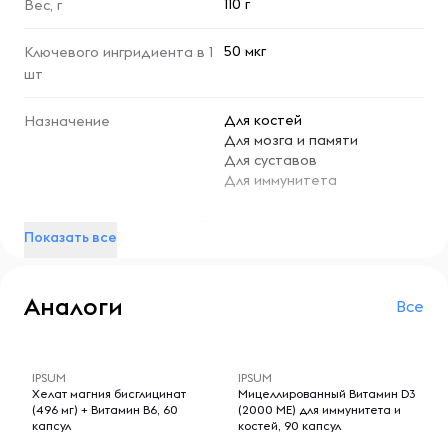
110 г
Вес, г
здоровый и активный образ жизни на долгие годы.
50 мкг
Ключевого ингридиента в 1
шт
Для костей
Назначение
Для мозга и памяти
Для суставов
Для иммунитета
Взрослым по 1 капсуле во время
Способ применения
Показать все
еды.
Аналоги
Все
-- : -- : --
-- : -- : --
IPSUM
IPSUM
Хелат магния бисглицинат
Мицеллированный Витамин D3
(496 мг) + Витамин B6, 60
(2000 МЕ) для иммунитета и
капсул
костей, 90 капсул