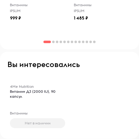
Витамины
Витамины
IPSUM
IPSUM
999
1 485
Вы интересовались
-- : -- : --
4Me Nutrition
Витамин Д3 (2000 IU), 90
капсул
Витамины
Нет в наличии