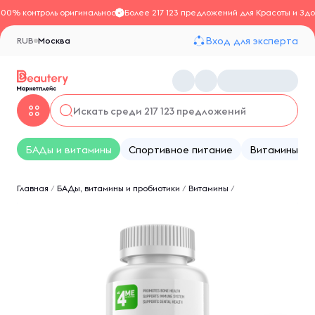
100% контроль оригинальности
Более 217 123 предложений для Красоты и Здо
Вход для эксперта
RUB
Москва
БАДы и витамины
Спортивное питание
Витамины
Главная
/
БАДы, витамины и пробиотики
/
Витамины
/