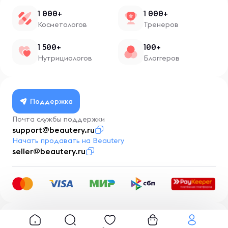
1 000+
1 000+
Косметологов
Тренеров
1 500+
100+
Нутрициологов
Блоггеров
Поддержка
Почта службы поддержки
support@beautery.ru
Начать продавать на Beautery
seller@beautery.ru
Разработка
BusinessMentor.ru