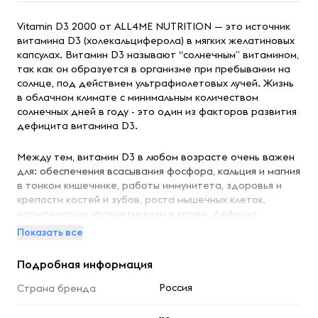
Vitamin D3 2000 от ALL4ME NUTRITION — это источник
витамина D3 (холекальциферола) в мягких желатиновых
капсулах. Витамин D3 называют “солнечным” витамином,
так как он образуется в организме при пребывании на
солнце, под действием ультрафиолетовых лучей. Жизнь
в облачном климате с минимальным количеством
солнечных дней в году - это один из факторов развития
дефицита витамина D3.
Между тем, витамин D3 в любом возрасте очень важен
для: обеспечения всасывания фосфора, кальция и магния
в тонком кишечнике, работы иммунитета, здоровья и
крепости костей и зубов, роста мышечных клеток,
нормализации уровня глюкозы в крови. Дефицит
витамина D3 также связывают с высоким риском
Показать все
болезней сердца и сосудов, риском развития
неврологических заболеваний и отдельных симптомов -
Подробная информация
ухудшения памяти, бессонницы.
Россия
Страна бренда
Принимайте добавки с витамином D3 своевременно,
при необходимости повысить его уровень и сохранить