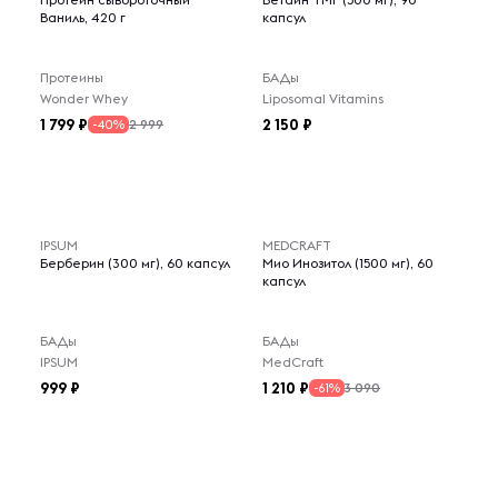
Ваниль, 420 г
капсул
Протеины
БАДы
Wonder Whey
Liposomal Vitamins
1 799
2 150
2 999
-40%
IPSUM
MEDCRAFT
Берберин (300 мг), 60 капсул
Мио Инозитол (1500 мг), 60
капсул
БАДы
БАДы
IPSUM
MedCraft
999
1 210
3 090
-61%