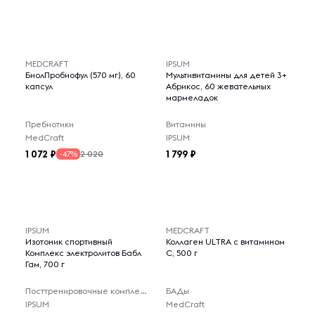
MEDCRAFT
IPSUM
БиолПробиофул (570 мг), 60
Мультивитамины для детей 3+
капсул
Абрикос, 60 жевательных
мармеладок
Пребиотики
Витамины
MedCraft
IPSUM
1 072
1 799
2 020
-47%
IPSUM
MEDCRAFT
Изотоник спортивный
Коллаген ULTRA с витамином
Комплекс электролитов Бабл
C, 500 г
Гам, 700 г
Посттренировочные комплексы
БАДы
IPSUM
MedCraft