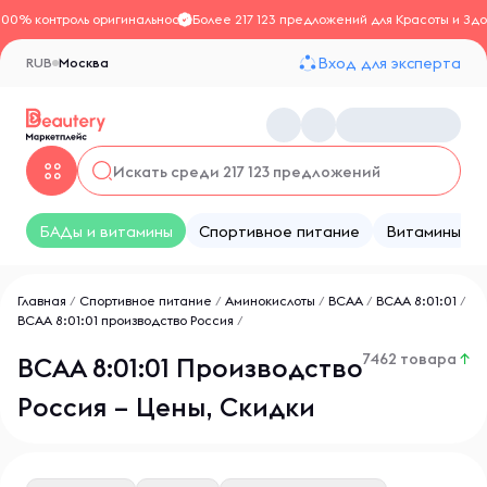
100% контроль оригинальности
Более 217 123 предложений для Красоты и Здо
Вход для эксперта
RUB
Москва
БАДы и витамины
Спортивное питание
Витамины
Главная
/
Спортивное питание
/
Аминокислоты
/
BCAA
/
ВСАА 8:01:01
/
ВСАА 8:01:01 производство Россия
/
7462 товара
↑
ВСАА 8:01:01 Производство
Россия – Цены, Скидки