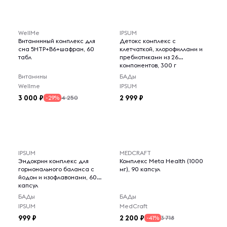
WellMe
IPSUM
Витаминный комплекс для
Детокс комплекс с
сна 5НТР+В6+шафран, 60
клетчаткой, хлорофиллами и
табл
пребиотиками из 26
компонентов, 300 г
Витамины
БАДы
Wellme
IPSUM
3 000
2 999
4 250
-29%
IPSUM
MEDCRAFT
Эндокрин комплекс для
Комплекс Meta Health (1000
гормонального баланса с
мг), 90 капсул
йодом и изофлавонами, 60
капсул
БАДы
БАДы
IPSUM
MedCraft
999
2 200
3 718
-41%