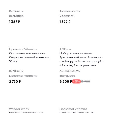
Витамины
Аминокислоты
RestartBio
Vitaminof
1 387
1 322
Liposomal Vitamins
AGEless
Органическое железо +
Набор коллаген желе
Оздоровительный комплекс,
Тропический микс Апельсин-
50 мл
грейпфрут и Манго-маракуйя
42 саше, 2 шт в упаковке
Витамины
Аминокислоты
Liposomal Vitamins
Energybee
2 750
8 200
19 900
-59%
Wonder Whey
Liposomal Vitamins
Протеин сывороточный
Бетаин ТМГ (500 мг), 90