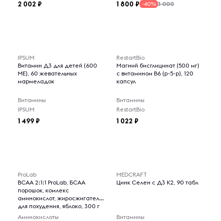
2 002
1 800
3 000
-40%
IPSUM
RestartBio
Витамин Д3 для детей (600
Магний бисглицинат (500 мг)
МЕ), 60 жевательных
с витамином В6 (р-5-р), 120
мармеладок
капсул
Витамины
Витамины
IPSUM
RestartBio
1 499
1 022
ProLab
MEDCRAFT
BCAA 2:1:1 ProLab, БСАА
Цинк Селен с Д3 К2, 90 табл
порошок, комлекс
аминокислот, жиросжигатель
для похудения, яблоко, 300 г
Аминокислоты
Витамины