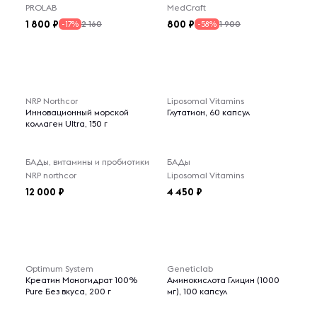
PROLAB
MedCraft
1 800
800
2 160
1 900
-17%
-58%
NRP Northcor
Liposomal Vitamins
Инновационный морской
Глутатион, 60 капсул
коллаген Ultra, 150 г
БАДы, витамины и пробиотики
БАДы
NRP northcor
Liposomal Vitamins
12 000
4 450
Optimum System
Geneticlab
Креатин Моногидрат 100%
Аминокислота Глицин (1000
Pure Без вкуса, 200 г
мг), 100 капсул