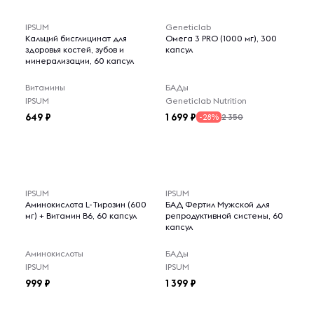
IPSUM
Geneticlab
Кальций бисглицинат для
Омега 3 PRO (1000 мг), 300
здоровья костей, зубов и
капсул
минерализации, 60 капсул
Витамины
БАДы
IPSUM
Geneticlab Nutrition
649
1 699
2 350
-28%
IPSUM
IPSUM
Аминокислота L-Тирозин (600
БАД Фертил Мужской для
мг) + Витамин B6, 60 капсул
репродуктивной системы, 60
капсул
Аминокислоты
БАДы
IPSUM
IPSUM
999
1 399