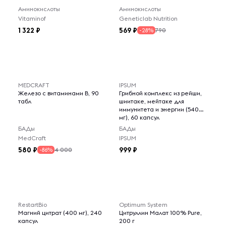
Аминокислоты
Аминокислоты
Vitaminof
Geneticlab Nutrition
1 322
569
790
-28%
MEDCRAFT
IPSUM
Железо с витаминами В, 90
Грибной комплекс из рейши,
табл
шиитаке, мейтаке для
иммунитета и энергии (540
мг), 60 капсул
БАДы
БАДы
MedCraft
IPSUM
580
999
4 000
-86%
RestartBio
Optimum System
Магний цитрат (400 мг), 240
Цитруллин Малат 100% Pure,
капсул
200 г