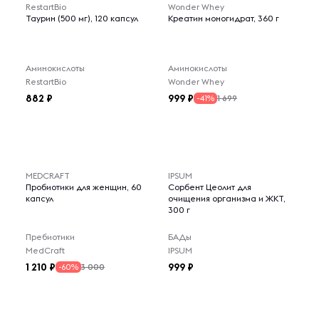
RestartBio
Wonder Whey
Таурин (500 мг), 120 капсул
Креатин моногидрат, 360 г
Аминокислоты
Аминокислоты
RestartBio
Wonder Whey
882
999
1 699
-41%
MEDCRAFT
IPSUM
Пробиотики для женщин, 60
Сорбент Цеолит для
капсул
очищения организма и ЖКТ,
300 г
Пребиотики
БАДы
MedCraft
IPSUM
1 210
999
3 000
-60%