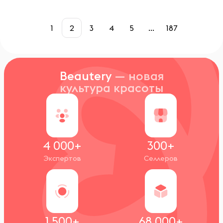
1
2
3
4
5
...
187
Beautery
— новая
культура красоты
4 000+
300+
Экспертов
Селлеров
1 500+
68 000+