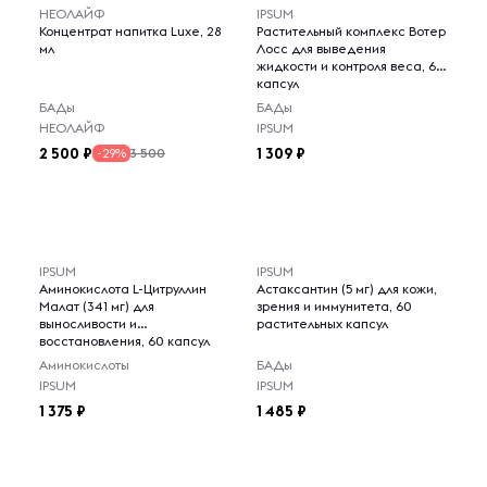
НЕОЛАЙФ
IPSUM
Концентрат напитка Luxe, 28
Растительный комплекс Вотер
мл
Лосс для выведения
жидкости и контроля веса, 60
капсул
БАДы
БАДы
НЕОЛАЙФ
IPSUM
2 500
1 309
3 500
-29%
IPSUM
IPSUM
Аминокислота L-Цитруллин
Астаксантин (5 мг) для кожи,
Малат (341 мг) для
зрения и иммунитета, 60
выносливости и
растительных капсул
восстановления, 60 капсул
Аминокислоты
БАДы
IPSUM
IPSUM
1 375
1 485