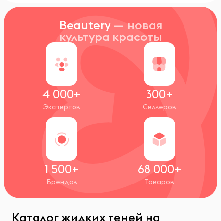
Beautery
— новая
культура красоты
4 000+
300+
Экспертов
Селлеров
1 500+
68 000+
Брендов
Товаров
Каталог жидких теней на