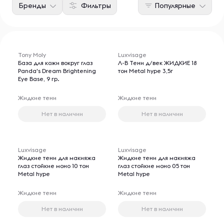
Бренды
Фильтры
Популярные
Tony Moly
Luxvisage
База для кожи вокруг глаз
Л-В Тени д/век ЖИДКИЕ 18
Panda's Dream Brightening
тон Metal hype 3,5г
Eye Base, 9 гр.
Жидкие тени
Жидкие тени
Нет в наличии
Нет в наличии
Luxvisage
Luxvisage
Жидкие тени для макияжа
Жидкие тени для макияжа
глаз стойкие моно 10 тон
глаз стойкие моно 05 тон
Metal hype
Metal hype
Жидкие тени
Жидкие тени
Нет в наличии
Нет в наличии