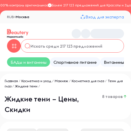
100% контроль оригинальности
Более 217 123 предложений для Красоты и Здо
Вход для эксперта
RUB
Москва
БАДы и витамины
Спортивное питание
Витамины
Главная
/
Косметика и уход
/
Макияж
/
Косметика для глаз
/
Тени для
глаз
/
Жидкие тени
/
8 товаров
↑
Жидкие тени – Цены,
Скидки