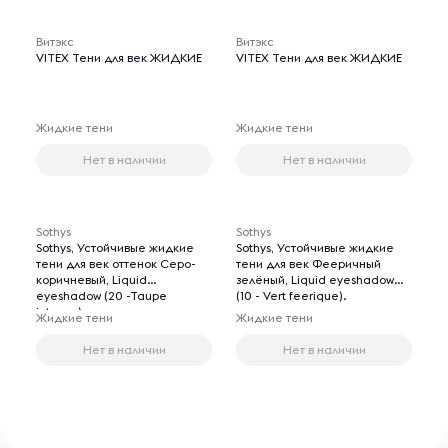
Витэкс
Витэкс
VITEX Тени для век ЖИДКИЕ
VITEX Тени для век ЖИДКИЕ
Жидкие тени
Жидкие тени
Нет в наличии
Нет в наличии
Sothys
Sothys
Sothys, Устойчивые жидкие
Sothys, Устойчивые жидкие
тени для век оттенок Серо-
тени для век Фееричный
коричневый, Liquid
зелёный, Liquid eyeshadow
eyeshadow (20 -Taupe
(10 - Vert feerique).
intense).
Жидкие тени
Жидкие тени
Нет в наличии
Нет в наличии