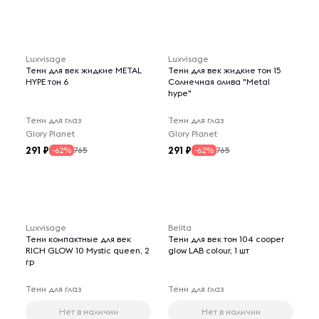
Luxvisage
Luxvisage
Тени для век жидкие METAL
Тени для век жидкие тон 15
HYPE тон 6
Солнечная олива "Metal
hype"
Тени для глаз
Тени для глаз
Glory Planet
Glory Planet
291
291
765
765
-62%
-62%
Luxvisage
Belita
Тени компактные для век
Тени для век тон 104 cooper
RICH GLOW 10 Mystic queen, 2
glow LAB colour, 1 шт
гр
Тени для глаз
Тени для глаз
Нет в наличии
Нет в наличии