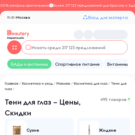
100% контроль оригинальности
Более 217 123 предложений для Красоты и Здо
Вход для эксперта
RUB
Москва
БАДы и витамины
Спортивное питание
Витамины
Главная
/
Косметика и уход
/
Макияж
/
Косметика для глаз
/
Тени для
глаз
/
495 товаров
↑
Тени для глаз – Цены,
Скидки
Сухие
Жидкие