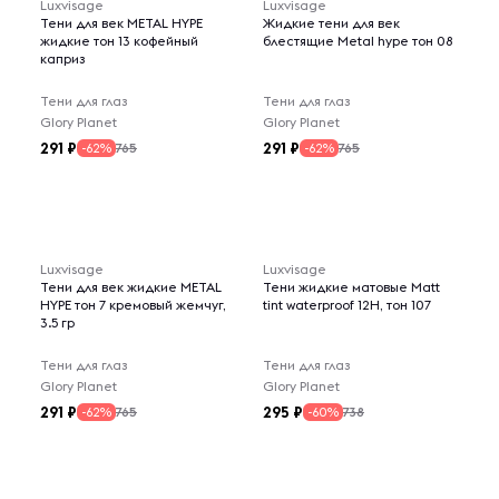
Luxvisage
Luxvisage
Тени для век METAL HYPE
Жидкие тени для век
жидкие тон 13 кофейный
блестящие Metal hype тон 08
каприз
Тени для глаз
Тени для глаз
Glory Planet
Glory Planet
291
291
765
765
-62%
-62%
Luxvisage
Luxvisage
Тени для век жидкие METAL
Тени жидкие матовые Matt
HYPE тон 7 кремовый жемчуг,
tint waterproof 12H, тон 107
3.5 гр
Тени для глаз
Тени для глаз
Glory Planet
Glory Planet
291
295
765
738
-62%
-60%