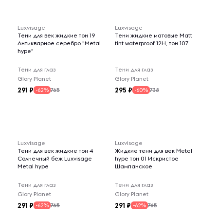
Luxvisage
Luxvisage
Тени для век жидкие тон 19
Тени жидкие матовые Matt
Антикварное серебро "Metal
tint waterproof 12H, тон 107
hype"
Тени для глаз
Тени для глаз
Glory Planet
Glory Planet
291
295
765
738
-62%
-60%
Luxvisage
Luxvisage
Тени для век жидкие тон 4
Жидкие тени для век Metal
Солнечный беж Luxvisage
hype тон 01 Искристое
Metal hype
Шампанское
Тени для глаз
Тени для глаз
Glory Planet
Glory Planet
291
291
765
765
-62%
-62%