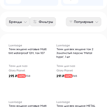
Бренды
Фильтры
Популярные
Luxvisage
Luxvisage
Тени жидкие матовые Matt
Тени для век жидкие тон 2
tint waterproof 12H, тон 107
Золотистый персик 'Metal
hype', 1 шт
Тени для глаз
Тени для глаз
Glory Planet
Glory Planet
295
291
738
765
-60%
-62%
Luxvisage
Luxvisage
Тени жидкие матовые Matt
Тени для век жидкие METAL