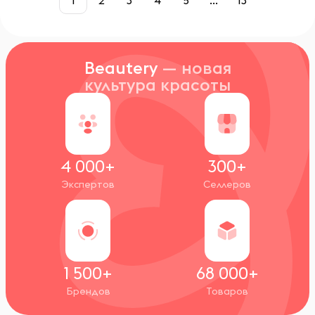
1
2
3
4
5
...
13
Beautery
— новая
культура красоты
4 000+
300+
Экспертов
Селлеров
1 500+
68 000+
Брендов
Товаров