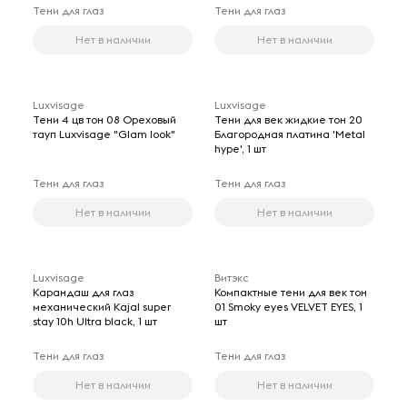
Тени для глаз
Тени для глаз
Нет в наличии
Нет в наличии
Luxvisage
Luxvisage
Тени 4 цв тон 08 Ореховый
Тени для век жидкие тон 20
тауп Luxvisage "Glam look"
Благородная платина 'Metal
hype', 1 шт
Тени для глаз
Тени для глаз
Нет в наличии
Нет в наличии
Luxvisage
Витэкс
Карандаш для глаз
Компактные тени для век тон
механический Kajal super
01 Smoky eyes VELVET EYES, 1
stay 10h Ultra black, 1 шт
шт
Тени для глаз
Тени для глаз
Нет в наличии
Нет в наличии