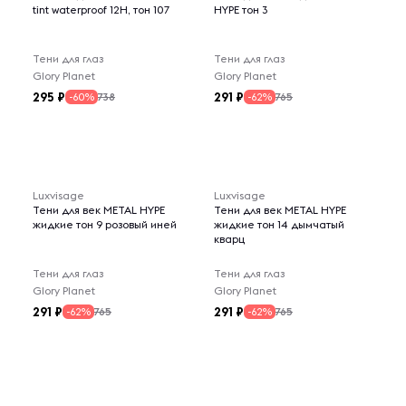
tint waterproof 12H, тон 107
HYPE тон 3
Тени для глаз
Тени для глаз
Glory Planet
Glory Planet
295
291
738
765
-60%
-62%
Luxvisage
Luxvisage
Тени для век METAL HYPE
Тени для век METAL HYPE
жидкие тон 9 розовый иней
жидкие тон 14 дымчатый
кварц
Тени для глаз
Тени для глаз
Glory Planet
Glory Planet
291
291
765
765
-62%
-62%