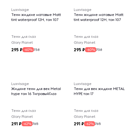
Luxvisage
Luxvisage
Тени жидкие матовые Matt
Тени жидкие матовые Matt
tint waterproof 12H, тон 107
tint waterproof 12H, тон 107
Тени для глаз
Тени для глаз
Glory Planet
Glory Planet
295
295
738
738
-60%
-60%
Luxvisage
Luxvisage
Жидкие тени для век Metal
Тени для век жидкие METAL
hype тон 16 ТигровыйГлаз
HYPE тон 17
Тени для глаз
Тени для глаз
Glory Planet
Glory Planet
291
291
765
765
-62%
-62%