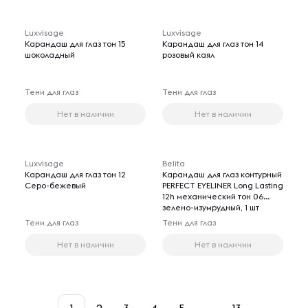
Luxvisage
Luxvisage
Карандаш для глаз тон 15
Карандаш для глаз тон 14
шоколадный
розовый каял
Тени для глаз
Тени для глаз
Нет в наличии
Нет в наличии
Luxvisage
Belita
Карандаш для глаз тон 12
Карандаш для глаз контурный
Cеро-бежевый
PERFECT EYELINER Long Lasting
12h механический тон 06
зелено-изумрудный, 1 шт
Тени для глаз
Тени для глаз
Нет в наличии
Нет в наличии