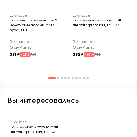
Triethoxycaprylylsilane, Tin Oxide, Silica +/-[Mica, CI 75470,
-- : -- : --
-- : -- : --
CI 77491, CI 77499, CI 77891].
Luxvisage
Luxvisage
Тени для век жидкие тон 2
Тени жидкие матовые Matt
Золотистый персик 'Metal
tint waterproof 12H, тон 107
hype', 1 шт
Гелевые тени
Гелевые тени
Glory Planet
Glory Planet
291
295
765
738
-62%
-60%
Вы интересовались
-- : -- : --
Luxvisage
Тени жидкие матовые Matt
tint waterproof 12H, тон 107