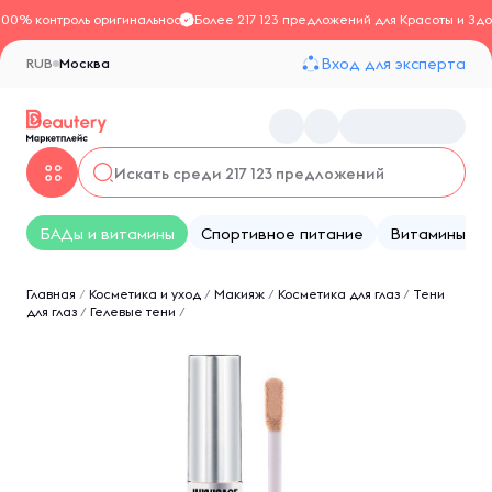
100% контроль оригинальности
Более 217 123 предложений для Красоты и Здо
Вход для эксперта
RUB
Москва
БАДы и витамины
Спортивное питание
Витамины
Главная
/
Косметика и уход
/
Макияж
/
Косметика для глаз
/
Тени
для глаз
/
Гелевые тени
/