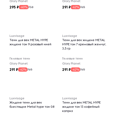
Glory Planet
Glory Planet
295
291
738
765
-60%
-62%
Luxvisage
Luxvisage
Тени для век METAL HYPE
Тени для век жидкие METAL
жидкие тон 9 розовый иней
HYPE тон 7 кремовый жемчуг,
3.5 гр
Гелевые тени
Гелевые тени
Glory Planet
Glory Planet
291
291
765
765
-62%
-62%
Luxvisage
Luxvisage
Жидкие тени для век
Тени для век METAL HYPE
блестящие Metal hype тон 08
жидкие тон 13 кофейный
каприз