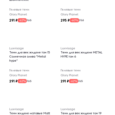
Гелевые тени
Гелевые тени
Glory Planet
Glory Planet
291
295
765
738
-62%
-60%
Luxvisage
Luxvisage
Тени для век жидкие тон 15
Тени для век жидкие METAL
Солнечная олива "Metal
HYPE тон 6
hype"
Гелевые тени
Гелевые тени
Glory Planet
Glory Planet
291
291
765
765
-62%
-62%
Luxvisage
Luxvisage
Тени жидкие матовые Matt
Тени для век жидкие тон 19