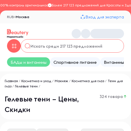
100% контроль оригинальности
Более 217 123 предложений для Красоты и Здо
Вход для эксперта
RUB
Москва
БАДы и витамины
Спортивное питание
Витамины
Главная
/
Косметика и уход
/
Макияж
/
Косметика для глаз
/
Тени для
глаз
/
Гелевые тени
/
324 товара
↑
Гелевые тени – Цены,
Скидки