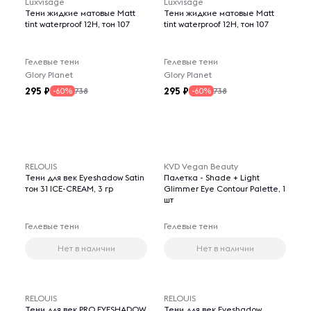
Luxvisage
Luxvisage
Тени жидкие матовые Matt
Тени жидкие матовые Matt
tint waterproof 12H, тон 107
tint waterproof 12H, тон 107
Гелевые тени
Гелевые тени
Glory Planet
Glory Planet
295
295
738
738
-60%
-60%
RELOUIS
KVD Vegan Beauty
Тени для век Eyeshadow Satin
Палетка - Shade + Light
тон 31 ICE-CREAM, 3 гр
Glimmer Eye Contour Palette, 1
шт
Гелевые тени
Гелевые тени
Нет в наличии
Нет в наличии
RELOUIS
RELOUIS
Тени для век PRO EYESHADOW
Тени для век Eyeshadow