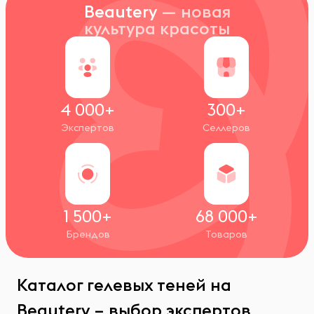
Beautery
— новая
культура красоты
4 000+
300+
Экспертов
Селлеров
1 500+
68 000+
Брендов
Товаров
Каталог гелевых теней на
Beautery – выбор экспертов