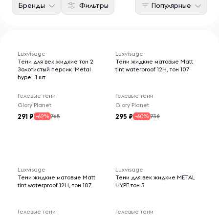
Бренды
Фильтры
Популярные
Luxvisage
Luxvisage
Тени для век жидкие тон 2
Тени жидкие матовые Matt
Золотистый персик 'Metal
tint waterproof 12H, тон 107
hype', 1 шт
Гелевые тени
Гелевые тени
Glory Planet
Glory Planet
291
295
765
738
-62%
-60%
Luxvisage
Luxvisage
Тени жидкие матовые Matt
Тени для век жидкие METAL
tint waterproof 12H, тон 107
HYPE тон 3
Гелевые тени
Гелевые тени