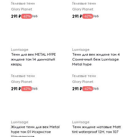
Гелевые тени
Гелевые тени
Glory Planet
Glory Planet
291
291
765
765
-62%
-62%
Luxvisage
Luxvisage
Тени для век METAL HYPE
Тени для век жидкие тон 4
жидкие тон 14 дымчатый
Солнечный беж Luxvisage
кварц
Metal hype
Гелевые тени
Гелевые тени
Glory Planet
Glory Planet
291
291
765
765
-62%
-62%
Luxvisage
Luxvisage
Жидкие тени для век Metal
Тени жидкие матовые Matt
hype тон 01 Искристое
tint waterproof 12H, тон 107
Шампанское