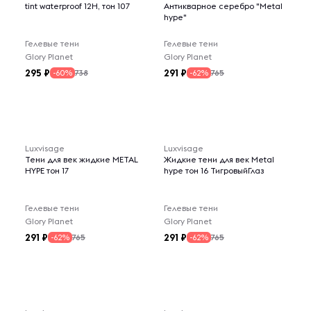
tint waterproof 12H, тон 107
Антикварное серебро "Metal
hype"
Гелевые тени
Гелевые тени
Glory Planet
Glory Planet
295
291
738
765
-60%
-62%
Luxvisage
Luxvisage
Тени для век жидкие METAL
Жидкие тени для век Metal
HYPE тон 17
hype тон 16 ТигровыйГлаз
Гелевые тени
Гелевые тени
Glory Planet
Glory Planet
291
291
765
765
-62%
-62%