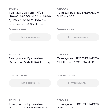
Eveline
RELOUIS
Тени для век, тона: №06-1,
Тени для век PRO EYESHADOW
№06-2, №06-3, №06-4, №06-
DUO тон 106
5, №06-6, №06-7, №06-8 из
палетки теней 06-N, 1 шт
Гелевые тени
Гелевые тени
Нет в наличии
Нет в наличии
RELOUIS
RELOUIS
Тени для век Eyeshadow
Тени для век PRO EYESHADOW
Metal тон 55 ANTHRACITE, 3 гр
METAL тон 52 COCOA MILK
Гелевые тени
Гелевые тени
Нет в наличии
Нет в наличии
RELOUIS
RELOUIS
Тени для век Eyeshadow
Тени для век PRO EYESHADOW
Metal тон 51 PEACHY KEEN, 3 гр
DUO тон 112