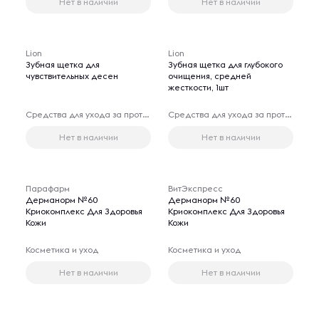
Нет в наличии
Нет в наличии
Lion
Lion
Зубная щетка для
Зубная щетка для глубокого
чувствительных десен
очищения, средней
жесткости, 1шт
Средства для ухода за протезами
Средства для ухода за протезами
Нет в наличии
Нет в наличии
Парафарм
ВитЭкспресс
Дерманорм №60
Дерманорм №60
Криокомплекс Для Здоровья
Криокомплекс Для Здоровья
Кожи
Кожи
Косметика и уход
Косметика и уход
Нет в наличии
Нет в наличии