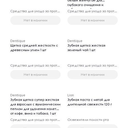
белым жемчугом для
глубокого очищения и
отбеливания, 1 шт
Средства для ухода за протезами
Средства для ухода за протезами
Нет в наличии
Нет в наличии
Dentique
Dentique
Щетка средней жесткости с
Зубная щетка жесткая
древесным углем 1 шт
зеленый чай 1 шт
Средства для ухода за протезами
Средства для ухода за протезами
Нет в наличии
Нет в наличии
Dentique
Lion
Зубная щетка супер жесткая
Зубная паста с мятой для
для взрослых с вулканическим
длительной свежести 120 г
пеплом для удаления налета
от кофе, вина и табака, 1 шт
Средства для ухода за протезами
Освежители полости рта