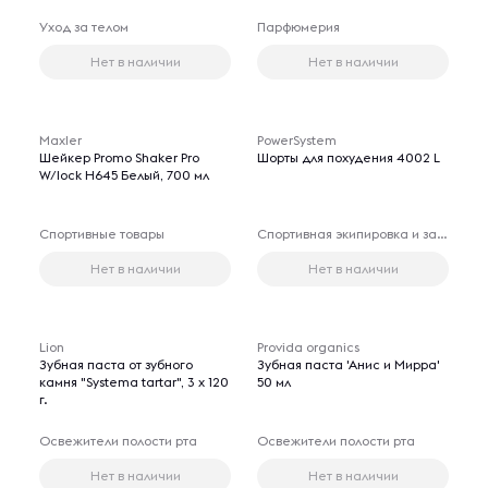
Уход за телом
Парфюмерия
Нет в наличии
Нет в наличии
Maxler
PowerSystem
Шейкер Promo Shaker Pro
Шорты для похудения 4002 L
W/lock H645 Белый, 700 мл
Спортивные товары
Спортивная экипировка и защита
Нет в наличии
Нет в наличии
Lion
Provida organics
Зубная паста от зубного
Зубная паста 'Анис и Мирра'
камня "Systema tartar", 3 х 120
50 мл
г.
Освежители полости рта
Освежители полости рта
Нет в наличии
Нет в наличии