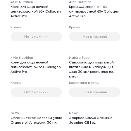
4Me Nutrition
4Me Nutrition
Крем для лица ночной
Крем для лица ночной
антивозрастной 65+ Collagen
антивозрастной 65+ Collagen
Active Pro
Active Pro
Кремы
Кремы
Нет в наличии
Нет в наличии
4Me Nutrition
NaturalSupp
Крем для лица ночной
Сыворотка для лица китай
антивозрастной 65+ Collagen
питательная/ капсулы для
Active Pro
лица 30 шт/ косметика из
китая
Кремы
Косметика и уход
Нет в наличии
Нет в наличии
NOW
NOW
Органическое масло Organic
Эфирное масло жасмина
Orange oil Апельсин, 30 мл
Jasmine Oil 1 oz