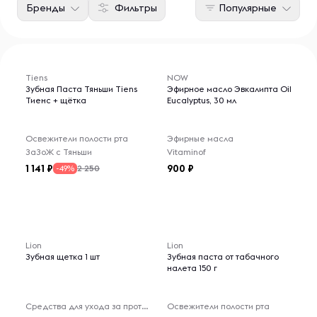
Бренды
Фильтры
Популярные
Tiens
NOW
Зубная Паста Тяньши Tiens
Эфирное масло Эвкалипта Oil
Тиенс + щётка
Eucalyptus, 30 мл
Освежители полости рта
Эфирные масла
ЗаЗоЖ с Тяньши
Vitaminof
1 141
900
2 250
-49%
Lion
Lion
Зубная щетка 1 шт
Зубная паста от табачного
налета 150 г
Средства для ухода за протезами
Освежители полости рта