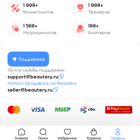
1 000+
1 000+
Косметологов
Тренеров
1 500+
100+
Нутрициологов
Блоггеров
Поддержка
Почта службы поддержки
support@beautery.ru
Начать продавать на Beautery
seller@beautery.ru
Разработка
BusinessMentor.ru
Главная
Поиск
Избранное
Корзина
Профиль