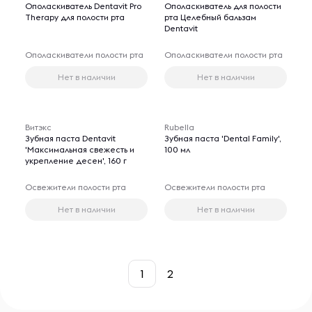
Ополаскиватель Dentavit Pro
Ополаскиватель для полости
Therapy для полости рта
рта Целебный бальзам
Dentavit
Ополаскиватели полости рта
Ополаскиватели полости рта
Нет в наличии
Нет в наличии
Витэкс
Rubella
Зубная паста Dentavit
Зубная паста 'Dental Family',
'Максимальная свежесть и
100 мл
укрепление десен', 160 г
Освежители полости рта
Освежители полости рта
Нет в наличии
Нет в наличии
1
2