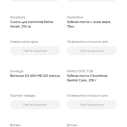
SmartLife
HerbOlive
Смесь для напитков Detox
Зубная паста с алое вера,
Smart, 210 гр
75мл
Новая категория
Освежители полости рта
Нет в наличии
Нет в наличии
EverAge
FAMILY DOCTOR
Витамин D3 600 ME,120 капсул
Зубная паста Семейная
Dental Care, 250 г
Прочие товары
Освежители полости рта
Нет в наличии
Нет в наличии
Витэкс
Витэкс