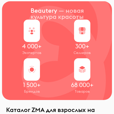
Beautery
— новая
культура красоты
4 000+
300+
Экспертов
Селлеров
1 500+
68 000+
Брендов
Товаров
Каталог ZMA для взрослых на