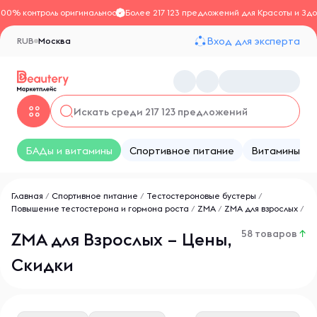
100% контроль оригинальности
Более 217 123 предложений для Красоты и Здо
Вход для эксперта
RUB
Москва
БАДы и витамины
Спортивное питание
Витамины
Главная
/
Спортивное питание
/
Тестостероновые бустеры
/
Повышение тестостерона и гормона роста
/
ZMA
/
ZMA для взрослых
/
58 товаров
↑
ZMA для Взрослых – Цены,
Скидки