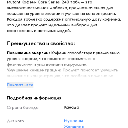
Mutant Кофеин Core Series, 240 табл — это
высококачественная добавка, предназначенная для
повышения уровня энергии и улучшения концентрации.
Каждая таблетка содержит оптимальную дозу кофеина,
что делает продукт идеальным выбором для
спортсменов и активных людей.
Преимущества и свойства:
Повышение энергии:
Кофеин способствует увеличению
уровня энергии, что помогает справляться с
физическими и умственными нагрузками.
Улучшение концентрации:
Продукт помогает улучшить
внимание и концентрацию, что особенно полезно во
время тренировок или выполнения сложных задач.
Показать все
Ускорение метаболизма:
Кофеин может
способствовать ускорению обмена веществ, что
Подробная информация
помогает в поддержании здорового веса.
Канада
Страна бренда
Особенности:
Мужчины
Mutant Кофеин Core Series отличается высокой
Для кого
Женщины
концентрацией активного вещества в каждой