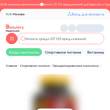
100% контроль оригинальности
Более 217 123 предложений для Красоты и Здо
Вход для эксперта
RUB
Москва
БАДы и витамины
Спортивное питание
Витамины
Главная
/
Спортивное питание
/
Предтренировочные комплексы
/