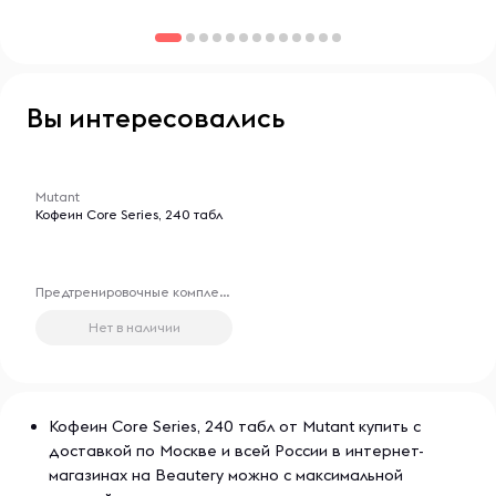
передовыми формулами и высокой эффективностью, что
делает её популярной среди профессиональных
атлетов и любителей фитнеса.
Вы интересовались
-- : -- : --
Товары для 18+ лет
Mutant
Кофеин Core Series, 240 табл
Предтренировочные комплексы
Нет в наличии
Кофеин Core Series, 240 табл от Mutant купить с
доставкой по Москве и всей России в интернет-
магазинах на Beautery можно с максимальной