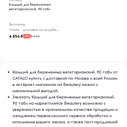
Каждая порция, специально обогащенная экстрактом
Кальций для беременных
вишни ацеролы, содержит 90 мг натурального витамина
вегетарианский, 90 табл
С и 720 мг натурального кальция, что позволяет
удовлетворить потребности матерей в питании.
Витамины
Основные преимущества:
Virelle - доставка из-за рубежа
4 856
5 342
-9%
Поддерживает здоровье костей во время
беременности
Способствует развитию костной ткани плода
Поддерживает иммунитет
Подходит для физических лиц: Женщины, готовящиеся к
Кальций для беременных вегетарианский, 90 табл от
беременности, беременные и кормящие женщины
CATALO купить с доставкой по Москве и всей России
в интернет-магазинах на Beautery можно с
¹ Фрестедт Дж. И др. 2008, журнал Nutrition, Vol. 7: 9.
максимальной выгодой.
(См. «Морские водоросли Aquamin ™»)
Заказать Кальций для беременных вегетарианский,
90 табл на маркетплейсе Beautery возможно с
уверенностью в оригинальном качестве продукции и
Рекомендации по применению
ожиданием первоклассного сервиса обработки и
В качестве пищевой добавки женщинам, готовящимся к
исполнения вашего заказа, а также пост-продажной
беременности, принимать по 2 таблетки в день.