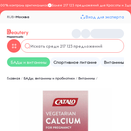
100% контроль оригинальности
Более 217 123 предложений для Красоты и Здо
Вход для эксперта
RUB
Москва
БАДы и витамины
Спортивное питание
Витамины
Главная
/
БАДы, витамины и пробиотики
/
Витамины
/