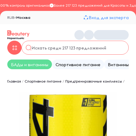
100% контроль оригинальности
Более 217 123 предложений для Красоты и Здо
Вход для эксперта
RUB
Москва
БАДы и витамины
Спортивное питание
Витамины
Главная
/
Спортивное питание
/
Предтренировочные комплексы
/