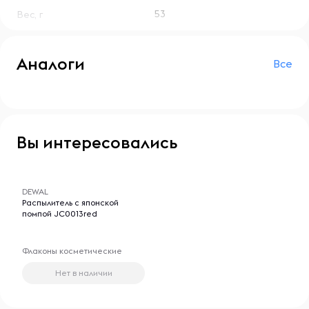
53
Вес, г
Аналоги
Все
Вы интересовались
-- : -- : --
DEWAL
Распылитель с японской
помпой JC0013red
Флаконы косметические
Нет в наличии