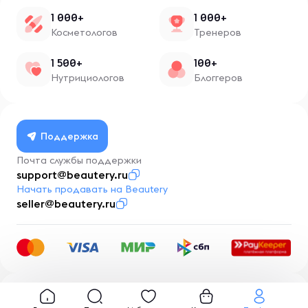
1 000+
1 000+
Косметологов
Тренеров
1 500+
100+
Нутрициологов
Блоггеров
Поддержка
Почта службы поддержки
support@beautery.ru
Начать продавать на Beautery
seller@beautery.ru
Разработка
BusinessMentor.ru