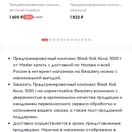
тренировок и поддерживать здоровье. Продукция
Предтренировочные комплексы
Предтренировочные комплексы
Maxler отличается передовыми формулами и высокой
All Heath Nutrition
Vitaminof
эффективностью, что делает её популярной среди
1 600
1 822
3 600
-56%
профессиональных атлетов и любителей фитнеса.
Предтренировочный комплекс Black Kick Кола, 1000 г
от Maxler купить с доставкой по Москве и всей
России в интернет-магазинах на Beautery можно с
максимальной выгодой.
Заказать Предтренировочный комплекс Black Kick
Кола, 1000 г на маркетплейсе Beautery возможно с
уверенностью в оригинальном качестве продукции и
ожиданием первоклассного сервиса обработки и
исполнения вашего заказа, а также пост-продажной
поддержки.
Доставка осуществляется в сроки, представленные
продавцами. Наличие в магазинах отображено в