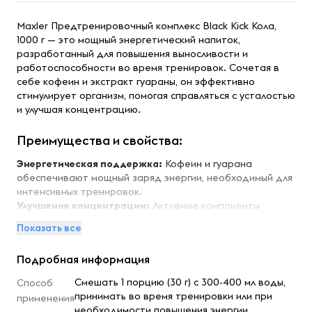
Maxler Предтренировочный комплекс Black Kick Кола,
1000 г — это мощный энергетический напиток,
разработанный для повышения выносливости и
работоспособности во время тренировок. Сочетая в
себе кофеин и экстракт гуараны, он эффективно
стимулирует организм, помогая справляться с усталостью
и улучшая концентрацию.
Преимущества и свойства:
Энергетическая поддержка:
Кофеин и гуарана
обеспечивают мощный заряд энергии, необходимый для
интенсивных тренировок.
Улучшение концентрации:
Активные компоненты
способствуют повышению внимания и фокусировки, что
Показать все
особенно важно при выполнении сложных упражнений.
Поддержка организма:
Витамины и минералы в
Подробная информация
составе помогают поддерживать оптимальное
состояние организма во время физических нагрузок.
Смешать 1 порцию (30 г) с 300-400 мл воды,
Способ
принимать во время тренировки или при
применения
Особенности:
необходимости повышения энергии.