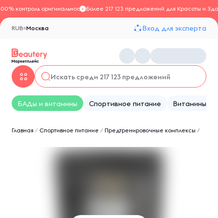
100% контроль оригинальности
Более 217 123 предложений для Красоты и Здо
Вход для эксперта
RUB
Москва
БАДы и витамины
Спортивное питание
Витамины
Главная
/
Спортивное питание
/
Предтренировочные комплексы
/